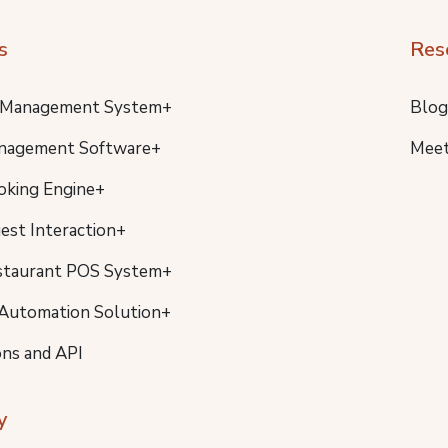
s
Res
 Management System+
Blog
nagement Software+
Meet
oking Engine+
uest Interaction+
staurant POS System+
Automation Solution+
ons and API
y