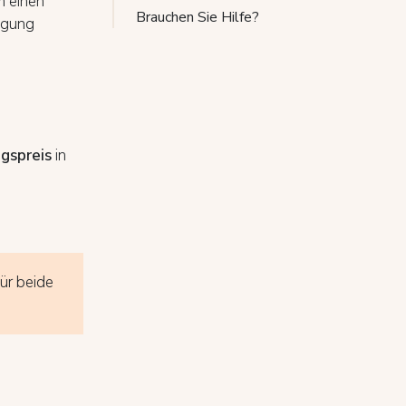
m einen
Brauchen Sie Hilfe?
legung
gspreis
in
ür beide