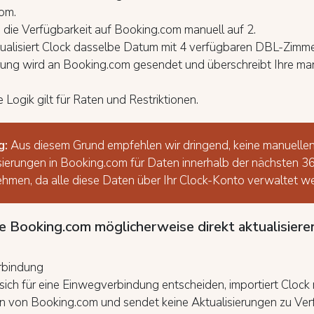
om.
 die Verfügbarkeit auf Booking.com manuell auf 2.
tualisiert Clock dasselbe Datum mit 4 verfügbaren DBL-Zimme
erung wird an Booking.com gesendet und überschreibt Ihre ma
e Logik gilt für Raten und Restriktionen.
g:
Aus diesem Grund empfehlen wir dringend, keine manuelle
sierungen in Booking.com für Daten innerhalb der nächsten 
hmen, da alle diese Daten über Ihr Clock-Konto verwaltet w
e Booking.com möglicherweise direkt aktualisier
rbindung
ich für eine Einwegverbindung entscheiden, importiert Clock 
 von Booking.com und sendet keine Aktualisierungen zu Verf