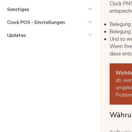
Clock PMS
Sonstiges
entspreche
Clock POS - Einstellungen
Belegung 
Belegung 
Updates
Und so wei
Wenn Ihre
diese ent
Wichti
ab, wen
umgekeh
Problem
Währun