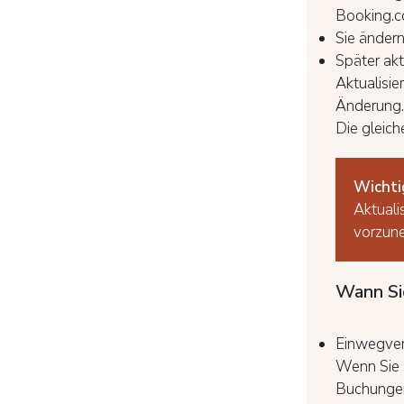
Booking.c
Sie ändern
Später ak
Aktualisi
Änderung.
Die gleich
Wichti
Aktuali
vorzune
Wann Si
Einwegve
Wenn Sie s
Buchungen