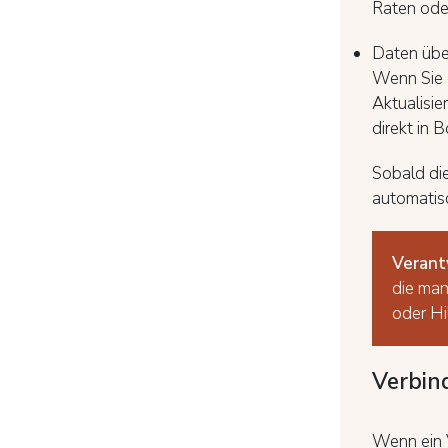
Raten oder
Daten übe
Wenn Sie 
Aktualisi
direkt in 
Sobald die
automatis
Verant
die man
oder Hi
Verbin
Wenn ein 