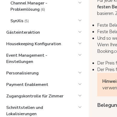
Für jede 
Channel Manager -
festen B
Problemlösung
(6)
basieren. 
SynXis
(5)
Feste Bel
Feste Bel
Gästeinteraktion
Und so wei
Housekeeping Konfiguration
Wenn Ihre 
Booking.c
Event Management -
Einstellungen
Der Preis 
Der Preis 
Personalisierung
Hinwei
Payment Enablement
verwen
Zugangskontrolle für Zimmer
Belegun
Schnittstellen und
Lokalisierungen