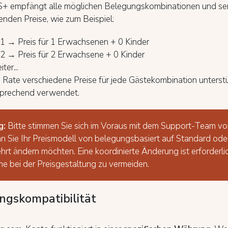
+ empfängt alle möglichen Belegungskombinationen und se
nden Preise, wie zum Beispiel:
1 → Preis für 1 Erwachsenen + 0 Kinder
2 → Preis für 2 Erwachsene + 0 Kinder
ter...
 Rate verschiedene Preise für jede Gästekombination unterst
sprechend verwendet.
g:
Bitte stimmen Sie sich im Voraus mit dem Support-Team vo
n Sie Ihr Preismodell von belegungsbasiert auf Standard ode
rt ändern möchten. Eine koordinierte Änderung ist erforderli
e bei der Preisgestaltung zu vermeiden.
gskompatibilität