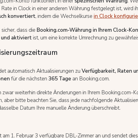
g.com-Konto funktioniert in einer
spezifischen Währung
. We
ate in Clock in einer anderen Währung festgelegt ist, wird ih
ch konvertiert
, indem die Wechselkurse
in Clock konfiguri
e sicher, dass die
Booking.com-Währung in Ihrem Clock-Ko
 und aktiviert
ist, um eine korrekte Umrechnung zu gewährlei
isierungszeitraum
det automatisch Aktualisierungen zu
Verfügbarkeit, Raten u
onen
für die nächsten
365 Tage
an Booking.com.
n zwar weiterhin direkte Änderungen in Ihrem Booking.com-K
 aber bitte beachten Sie, dass jede nachfolgende Aktualisie
 dasselbe Datum Ihre manuelle Änderung überschreibt.
gt am 1. Februar 3 verfügbare DBL-Zimmer an und sendet die