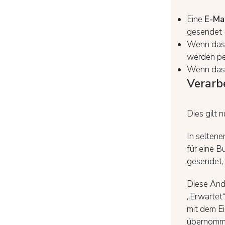
Eine
E-Ma
gesendet (
Wenn das 
werden per
Wenn das 
Verarb
Dies gilt 
In selten
für eine 
gesendet, 
Diese Änd
„Erwartet“
mit dem Ei
übernomm