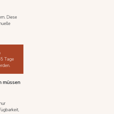
rn. Diese
nuelle
n
365 Tage
erden.
en müssen
nur
ügbarkeit,