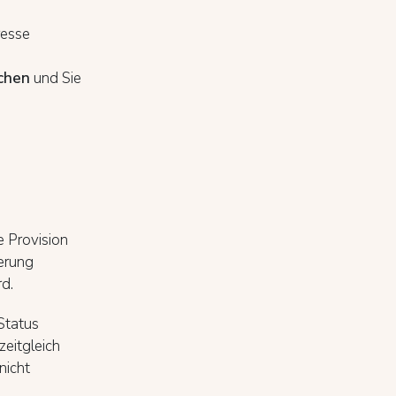
resse
chen
und Sie
e Provision
erung
rd.
Status
zeitgleich
nicht