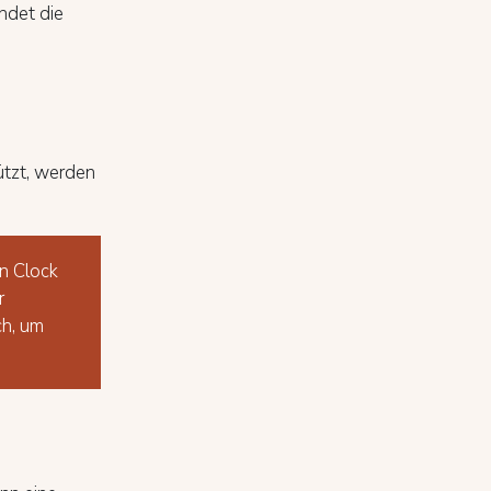
ndet die
ützt, werden
n Clock
r
ch, um