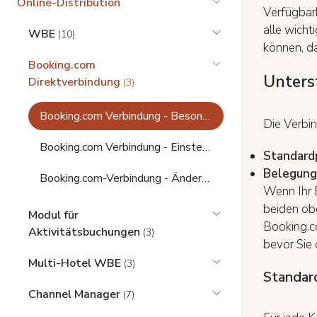
Online-Distribution
Verfügbark
alle wicht
WBE
(10)
können, da
Booking.com
Unters
Direktverbindung
(3)
Booking.com Verbindung - Besonderheiten
Die Verbi
Booking.com Verbindung - Einstellungen
Standard
Belegung
Booking.com-Verbindung - Änderungen und Import von bestehenden Buchungen
Wenn Ihr 
beiden ob
Modul für
Booking.c
Aktivitätsbuchungen
(3)
bevor Sie 
Multi-Hotel WBE
(3)
Standar
Channel Manager
(7)