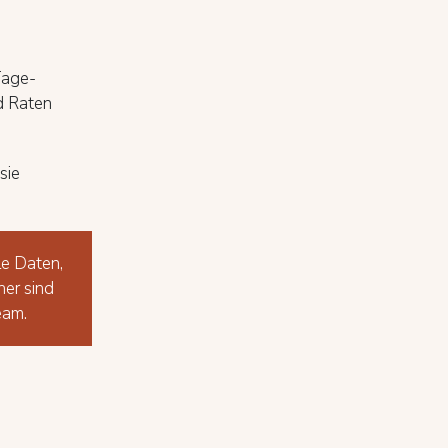
Tage-
d Raten
sie
le Daten,
her sind
eam.