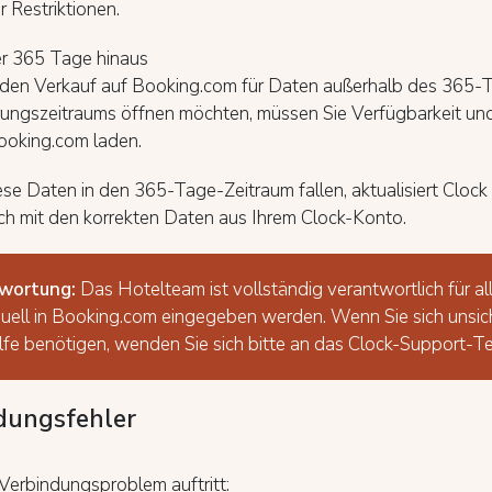
 Restriktionen.
r 365 Tage hinaus
den Verkauf auf Booking.com für Daten außerhalb des 365-
erungszeitraums öffnen möchten, müssen Sie Verfügbarkeit un
Booking.com laden.
se Daten in den 365-Tage-Zeitraum fallen, aktualisiert Clock 
ch mit den korrekten Daten aus Ihrem Clock-Konto.
wortung:
Das Hotelteam ist vollständig verantwortlich für al
uell in Booking.com eingegeben werden. Wenn Sie sich unsic
lfe benötigen, wenden Sie sich bitte an das Clock-Support-T
dungsfehler
Verbindungsproblem auftritt: