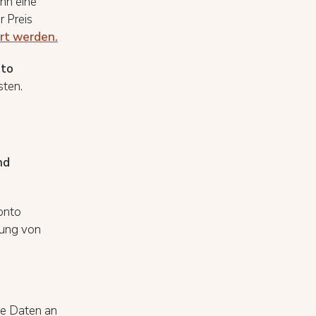
nn eine
r Preis
ert werden.
nto
sten.
nd
onto
rung von
se Daten an