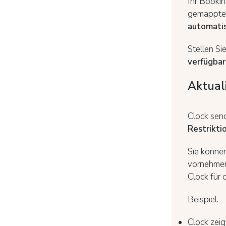
Ihr Bookin
gemappte R
automatis
Stellen Si
verfügbar
Aktual
Clock sen
Restrikti
Sie könne
vornehmen,
Clock für
Beispiel:
Clock zei