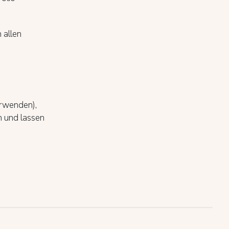
 allen
erwenden),
n und lassen