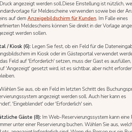
ruck angezeigt werden soll.Diese Einstellung ist nützlich, w
andardvorlage für Meldescheine verwenden sowie bei der An
eins auf dem
Anzeigebildschirm für Kunden
. Im Falle eines
finierten Meldescheins können Sie direkt in der Vorlage ang
ezeigt werden sollen.
tal
/ Kiosk (6):
Legen Sie fest, ob ein Feld für die Dateneing
ungsbildschirm im Kiosk oder im Gästeportal verwendet werde
as Feld auf 'Erforderlich' setzen, muss der Gast es ausfülle
uf 'Angezeigt' gesetzt wird, ist es sichtbar, aber nicht erforder
bleiben.
Wählen Sie aus, ob ein Feld im letzten Schritt des Buchungsp
vierungssystem angezeigt werden soll. Auch hier kann es
det', 'Eingeblendet' oder 'Erforderlich' sein.
tzliche Gäste (8):
Im Web-Reservierungssystem kann eine 
mmer unter einer Reservierung buchen. Wählen Sie aus, welch
,etc. angezeigt/erforderlich sind. Wenn die Person nur ein Buc