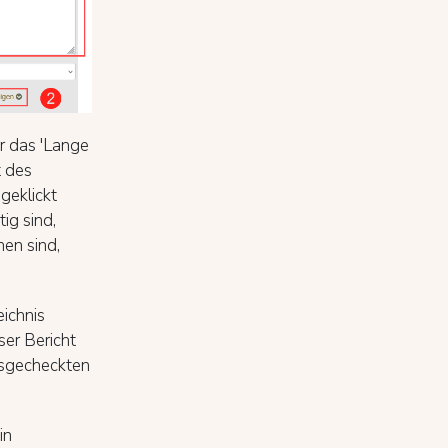
r das 'Lange
t des
geklickt
ig sind,
hen sind,
ichnis
er Bericht
usgecheckten
in