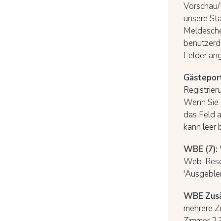
Vorschau/D
unsere St
Meldesch
benutzerde
Felder ang
Gästepor
Registrier
Wenn Sie d
das Feld a
kann leer 
WBE (7):
Web-Reser
'Ausgeblen
WBE
Zusä
mehrere Zi
Zimmer 2,3