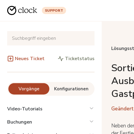
SUPPORT
Lösungsst
Neues Ticket
Ticketstatus
Sorti
Ausb
Vorgänge
Konfigurationen
Gastp
Geändert
Video-Tutorials
Buchungen
Neben der 
der Festle