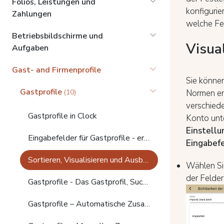
Folios, Leistungen und
konfigurie
Zahlungen
welche Fe
Betriebsbildschirme und
Visua
Aufgaben
Gast- and Firmenprofile
Sie können
Gastprofile
Normen ent
(10)
verschiede
Gastprofile in Clock
Konto unte
Einstellu
Eingabefelder für Gastprofile - erstellen und bearbeiten
Eingabefe
Sortieren, Visualisieren und Ausblenden von Eingabefeldern für Gastprofile
Wählen Sie
der Felder
Gastprofile - Das Gastprofil, Suchen und Zusammenführen
Gastprofile – Automatische Zusammenführung