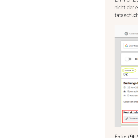
nicht der 
tatsächlic
Folio (9):
W