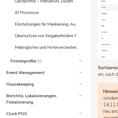
Gastprofile – Manuelles Zusammenführen
ID Prozessor
Einstellungen für Maskierung, Aufbewahrungsfrist und ID Prozessor
Übersetzen von Eingabefeldern für Gastprofile/Übersetzung
Mailinglisten und Hotelverzeichnisse
Firmenprofile
(7)
Sortierre
Event Management
ein, nach 
Housekeeping
Hinwei
Berichte, Lokalisierungen,
sondern
Fiskalisierung
1,6,11,
neu ano
Clock POS
gesamte