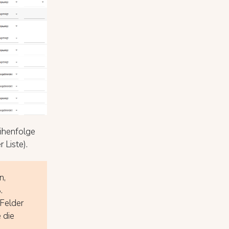
eihenfolge
 Liste).
n,
.
 Felder
 die