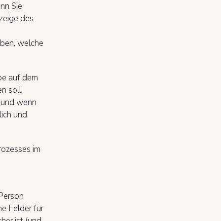
enn Sie
zeige des
eben, welche
abe auf dem
n soll.
n, und wenn
lich und
rozesses im
Person
e Felder für
her ist (und