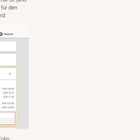
 für den
rd.
olio