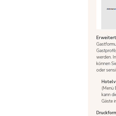
Erweitert
Gastformul
Gastprofil
werden. In
können Sie
oder sensi
Hotelve
(Menü B
kann di
Gäste i
Druckform