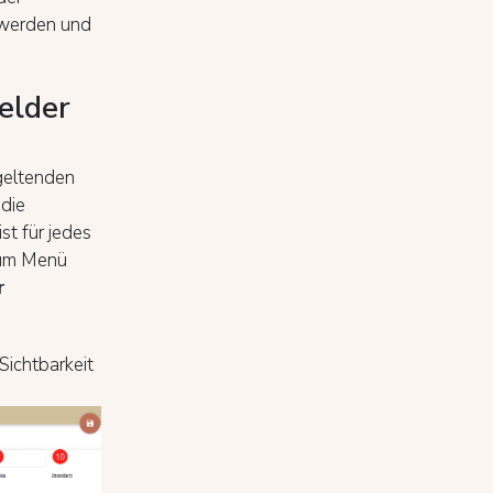
 werden und
felder
geltenden
 die
st für jedes
 zum Menü
r
Sichtbarkeit