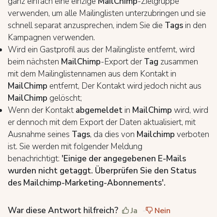
ganz einfach eine einzige
MailChimp
-Zielgruppe
verwenden, um alle Mailinglisten unterzubringen und sie
schnell separat anzusprechen, indem Sie die
Tags
in den
Kampagnen verwenden.
Wird ein Gastprofil aus der Mailingliste entfernt, wird
beim nächsten
MailChimp
-Export der
Tag
zusammen
mit dem Mailinglistennamen aus dem Kontakt in
MailChimp
entfernt, Der Kontakt wird jedoch nicht aus
MailChimp
gelöscht;
Wenn der Kontakt
abgemeldet
in
MailChimp
wird, wird
er dennoch mit dem Export der Daten aktualisiert, mit
Ausnahme seines
Tags
, da dies von
Mailchimp
verboten
ist. Sie werden mit folgender Meldung
benachrichtigt:
'Einige der angegebenen E-Mails
wurden nicht getaggt. Überprüfen Sie den Status
des Mailchimp-Marketing-Abonnements'.
War diese Antwort hilfreich?
Ja
Nein