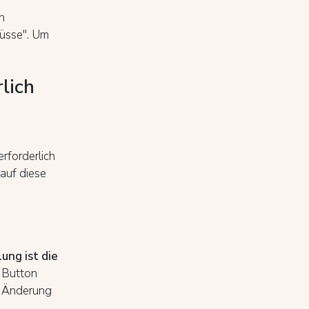
n
lüsse". Um
lich
rforderlich
 auf diese
lung ist die
n Button
ie Änderung