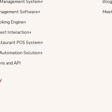
 Management System+
Blog
nagement Software+
Meet
oking Engine+
uest Interaction+
staurant POS System+
Automation Solution+
ons and API
y