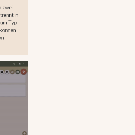
n zwei
trennt in
 zum Typ
 können
on