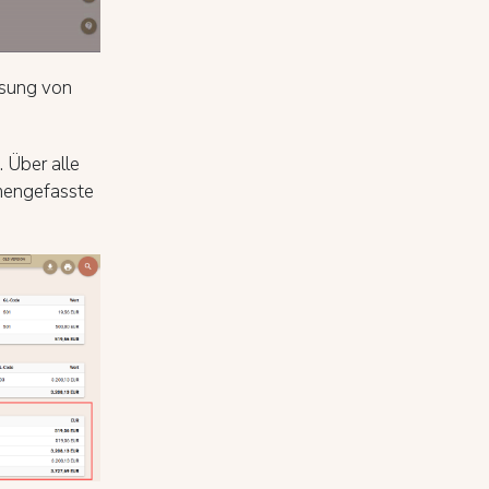
ssung von
 Über alle
mmengefasste