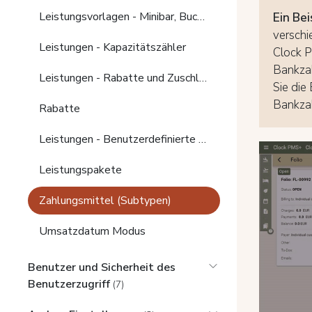
Leistungsvorlagen - Minibar, Buchungs- (täglich) und Zimmertyp-Vorlagen für automatische Gebühren
Ein Bei
verschi
Leistungen - Kapazitätszähler
Clock P
Bankzah
Leistungen - Rabatte und Zuschläge
Sie die
Bankza
Rabatte
Leistungen - Benutzerdefinierte Leistungs­felder
Leistungspakete
Zahlungsmittel (Subtypen)
Umsatzdatum Modus
Benutzer und Sicherheit des
Benutzerzugriff
(7)