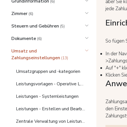
Grundinformation
aber Sie k
(6)
jede Zahl
Zimmer
(6)
Einri
Steuern und Gebühren
(5)
Dokumente
(6)
So fügen 
Umsatz und
In der Nav
Zahlungseinstellungen
(13)
>Zahlungs
Auf "+" k
Umsatzgruppen und -kategorien
Klicken Si
Anwe
Leistungsvorlagen - Operative Leistungsvorlagen
Leistungen - Systemleistungen
Zahlungsa
den Einst
Leistungen - Erstellen und Bearbeiten
Zahlungst
Zentrale Verwaltung von Leistungsvorlagen für mehrere Hotels