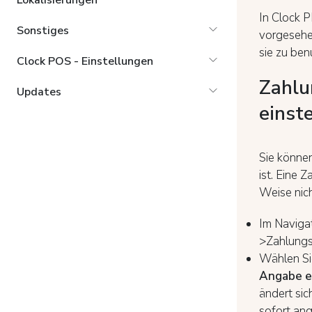
Lokalisierungen
In Clock 
Sonstiges
vorgesehe
sie zu ben
Clock POS - Einstellungen
Zahlu
Updates
einst
Sie können
ist. Eine 
Weise nich
Im Naviga
>Zahlungs
Wählen Si
Angabe ei
ändert sic
sofort an