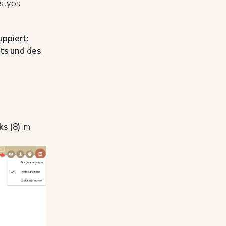
tstyps
uppiert
;
ts und des
ks (8)
im