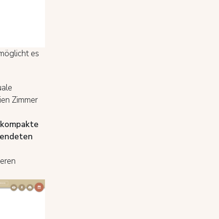
möglicht es
uale
eien Zimmer
 kompakte
wendeten
seren