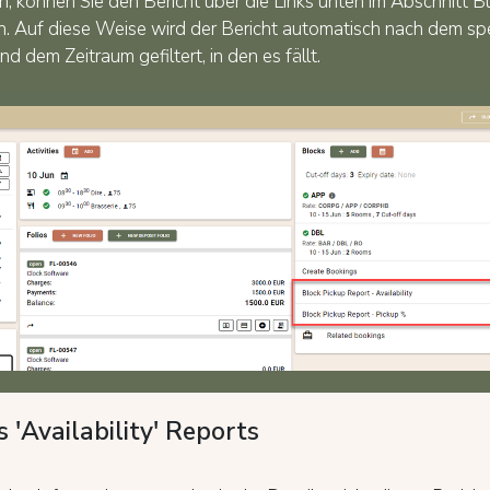
, können Sie den Bericht über die Links unten im Abschnitt B
n. Auf diese Weise wird der Bericht automatisch nach dem sp
d dem Zeitraum gefiltert, in den es fällt.
 'Availability' Reports