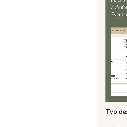
möchten
aufrufe
Event un
Typ des