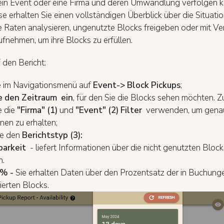
 ein Event oder eine Firma und deren Umwandlung verfolgen 
e erhalten Sie einen vollständigen Überblick über die Situati
 Raten analysieren, ungenutzte Blocks freigeben oder mit Ve
fnehmen, um ihre Blocks zu erfüllen.
f den Bericht:
ie im Navigationsmenü auf
Event-> Block Pickups
;
e den Zeitraum ein
, für den Sie die Blocks sehen möchten. Z
e die
"Firma" (1)
und
"Event" (2)
Filter
verwenden, um gena
nen zu erhalten;
ie den
Berichtstyp (3):
barkeit
- liefert Informationen über die nicht genutzten Bloc
n.
 % -
Sie erhalten Daten über den Prozentsatz der in Buchung
ierten Blocks.