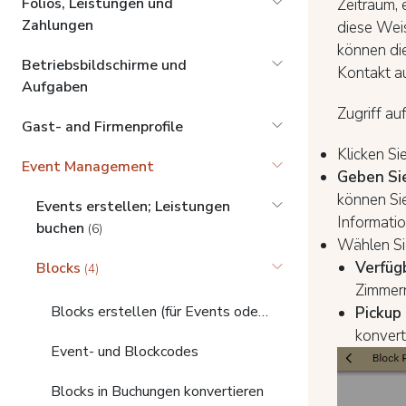
Folios, Leistungen und
Zeitraum,
Zahlungen
diese Weis
können die
Betriebsbildschirme und
Kontakt au
Aufgaben
Zugriff au
Gast- and Firmenprofile
Klicken S
Event Management
Geben Si
können Si
Events erstellen; Leistungen
Informatio
buchen
(6)
Wählen S
Verfüg
Blocks
(4)
Zimmer
Blocks erstellen (für Events oder Gruppenbuchungen)
Pickup
konvert
Event- und Blockcodes
Blocks in Buchungen konvertieren