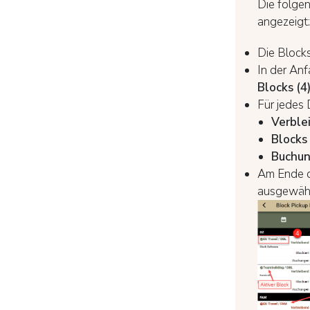
Die folgen
angezeigt:
Die Block
In der Anf
Blocks
(4
Für jedes
Verble
Blocks 
Buchun
Am Ende d
ausgewähl