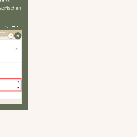
locks
ezifischen