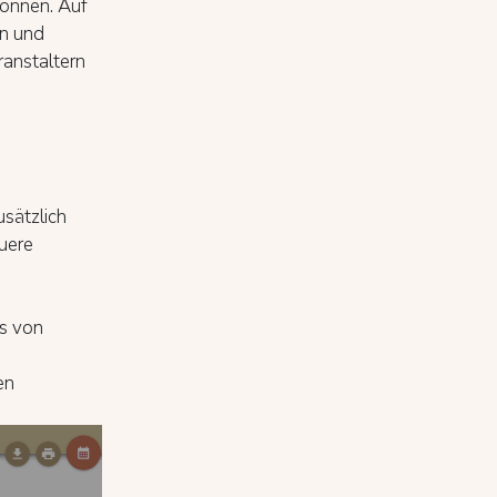
können. Auf
on und
ranstaltern
usätzlich
uere
ks von
en