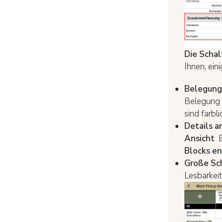
Die Scha
Ihnen, ein
Belegung
Belegung 
sind farbl
Details a
Ansicht
Blocks en
Große Sch
Lesbarkei