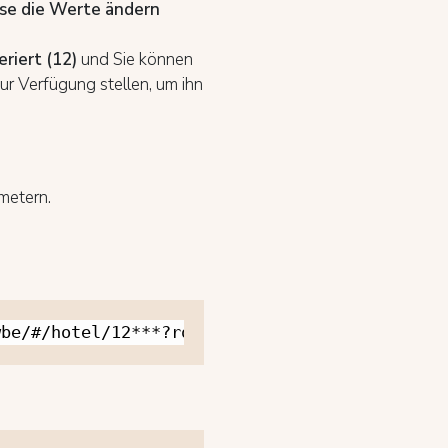
se die Werte ändern
riert (12)
und Sie können
r Verfügung stellen, um ihn
ametern.
wbe/#/hotel/12***?room_type_ids=29578