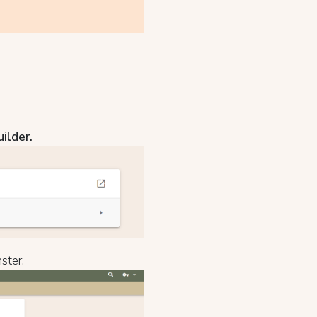
uilder.
ster: