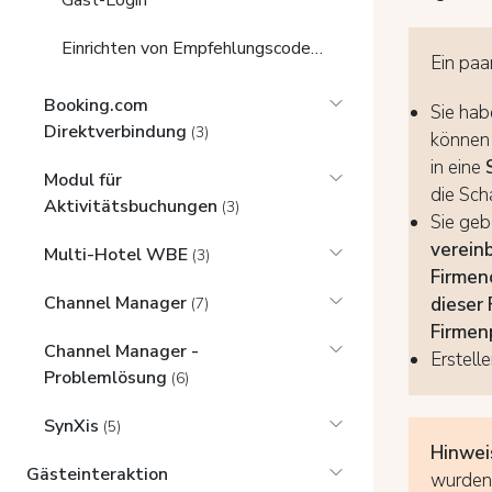
Gast-Login
Einrichten von Empfehlungscodes für Influencer und Verfolgen von Buchungen
Ein paa
Booking.com
Sie hab
Direktverbindung
(3)
können 
in eine
Modul für
die Sch
Aktivitätsbuchungen
(3)
Sie geb
vereinb
Multi-Hotel WBE
(3)
Firme
Channel Manager
dieser
(7)
Firmen
Channel Manager -
Erstell
Problemlösung
(6)
SynXis
(5)
Hinwei
Gästeinteraktion
wurden 