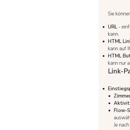
Sie können
URL
- ein
kann.
HTML Lin
kann auf 
HTML Bu
kann nur a
Link-P
Einstiegs
Zimme
Aktivi
Flow-S
auswähl
Je nach