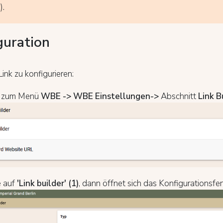
).
guration
ink zu konfigurieren:
e zum Menü
WBE -> WBE Einstellungen->
Abschnitt
Link B
e auf
'Link builder' (1)
, dann öffnet sich das Konfigurationsfen