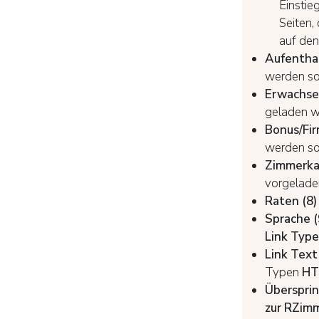
Einstie
Seiten,
auf den 
Aufenthal
werden sol
Erwachsen
geladen w
Bonus/Fir
werden so
Zimmerkat
vorgelade
Raten (8)
Sprache (
Link Type
Link Text 
Typen
H
T
Übersprin
zur
R
Zimm