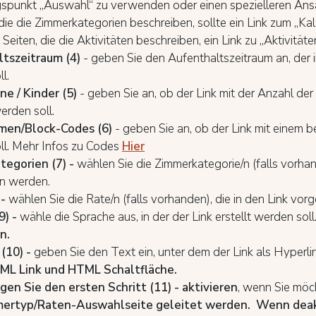
gspunkt „Auswahl“ zu verwenden oder einen spezielleren Ans
 die die Zimmerkategorien beschreiben, sollte ein Link zum „K
Seiten, die die Aktivitäten beschreiben, ein Link zu „Aktivitäte
tszeitraum (4)
- geben Sie den Aufenthaltszeitraum an, der 
l.
e / Kinder (5)
- geben Sie an, ob der Link mit der Anzahl d
erden soll.
men/Block-Codes (6)
- geben Sie an, ob der Link mit einem
ll. Mehr Infos zu Codes
Hier
egorien (7) -
wählen Sie die Zimmerkategorie/n (falls vorhand
n werden.
 -
wählen Sie die Rate/n (falls vorhanden), die in den Link vo
9) -
wähle die Sprache aus, in der der Link erstellt werden soll.
n.
(10) -
geben Sie den Text ein, unter dem der Link als Hyperlink
ML Link und HTML Schaltfläche.
gen Sie den ersten Schritt (11) - aktivieren
, wenn Sie möc
ertyp/Raten-Auswahlseite geleitet werden.
Wenn
deak