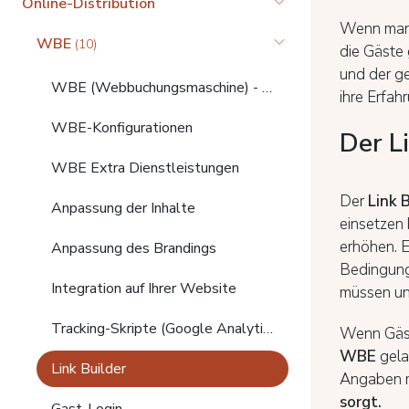
Online-Distribution
Wenn man 
WBE
(10)
die Gäste 
und der ge
WBE (Webbuchungsmaschine) - Funktionsübersicht
ihre Erfah
WBE-Konfigurationen
Der L
WBE Extra Dienstleistungen
Der
Link 
Anpassung der Inhalte
einsetzen
erhöhen. E
Anpassung des Brandings
Bedingung
Integration auf Ihrer Website
müssen un
Tracking-Skripte (Google Analytics)
Wenn Gäste
WBE
gela
Link Builder
Angaben m
sorgt.