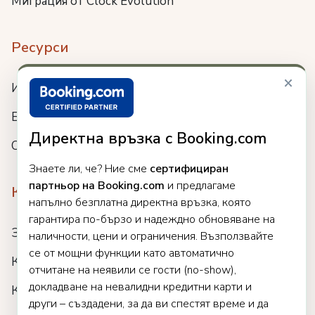
Миграция от Clock Evolution
Ресурси
×
Интеграции
Блог
Директна връзка с Booking.com
Събития
Знаете ли, че? Ние сме
сертифициран
партньор на Booking.com
и предлагаме
Компания
напълно безплатна директна връзка, която
гарантира по-бързо и надеждно обновяване на
За нас
наличности, цени и ограничения. Възползвайте
се от мощни функции като автоматично
Кариери
отчитане на неявили се гости (no-show),
докладване на невалидни кредитни карти и
Клиенти
други – създадени, за да ви спестят време и да