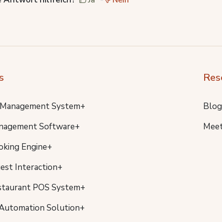
s
Res
 Management System+
Blog
nagement Software+
Meet
oking Engine+
uest Interaction+
staurant POS System+
Automation Solution+