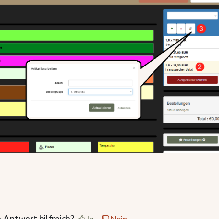
 Antwort hilfreich?
Ja
Nein