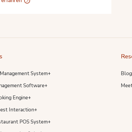
 erfahren
s
Res
 Management System+
Blog
nagement Software+
Meet
oking Engine+
uest Interaction+
staurant POS System+