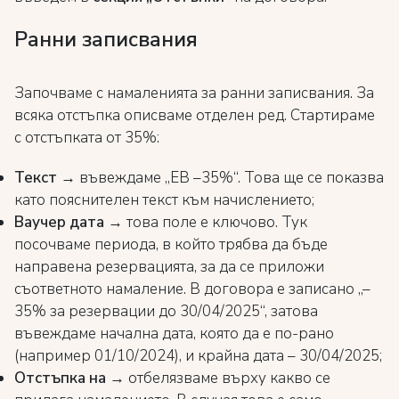
Ранни записвания
Започваме с намаленията за ранни записвания. За
всяка отстъпка описваме отделен ред. Стартираме
с отстъпката от 35%:
Текст
→ въвеждаме „EB –35%“. Това ще се показва
като пояснителен текст към начислението;
Ваучер дата
→ това поле е ключово. Тук
посочваме периода, в който трябва да бъде
направена резервацията, за да се приложи
съответното намаление. В договора е записано „–
35% за резервации до 30/04/2025“, затова
въвеждаме начална дата, която да е по-рано
(например 01/10/2024), и крайна дата – 30/04/2025;
Отстъпка на
→ отбелязваме върху какво се