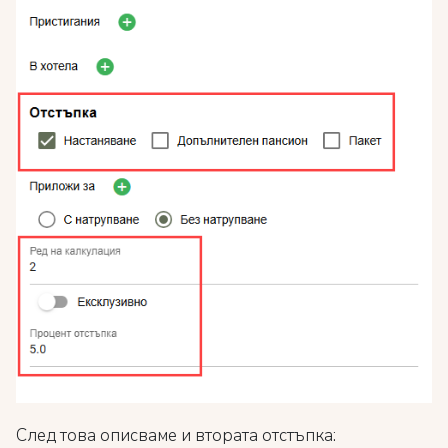
След това описваме и втората отстъпка: