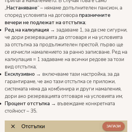
прилага намалението. В случая това е само
„
Настаняване
“ – нямаме допълнителен пансион, а
според условията на договора
празничните
вечери не подлежат на отстъпка
;
Ред на калкулация
→ задаваме 1, за да сме сигурни,
че дори резервацията да отговаря и на условията
за отстъпка за продължителен престой, първо ще
се изчисли намалението за ранно записване. Ред на
калкулация = 1 задаваме на всички редове за този
вид отстъпка;
Ексклузивно
→ включваме тази настройка, за да
гарантираме, че ако тази отстъпка се приложи,
системата няма да комбинира и други намаления,
дори ако резервацията отговаря на условията им;
Процент отстъпка
→ въвеждаме конкретната
стойност – 35.