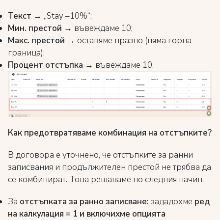
Текст
→ „Stay –10%“;
Мин. престой
→ въвеждаме 10;
Макс. престой
→ оставяме празно (няма горна
граница);
Процент отстъпка
→ въвеждаме 10.
Как предотвратяваме комбинация на отстъпките?
В договора е уточнено, че отстъпките за ранни
записвания и продължителен престой не трябва да
се комбинират. Това решаваме по следния начин:
За
отстъпката за
ранно записване:
зададохме
ред
на калкулация = 1
и включихме опцията