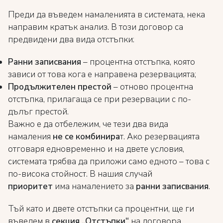
Преди да въведем намаленията в системата, нека
направим кратък анализ. В този договор са
предвидени два вида отстъпки:
Ранни записвания
– процентна отстъпка, която
зависи от това кога е направена резервацията;
Продължителен престой
– отново процентна
отстъпка, прилагаща се при резервации с по-
дълъг престой.
Важно е да отбележим, че тези два вида
намаления
не се комбинира
т. Ако резервацията
отговаря едновременно и на двете условия,
системата трябва да приложи само едното – това с
по-висока стойност. В нашия случай
приоритет
има намалението за
ранни записвания
.
Тъй като и двете отстъпки са процентни, ще ги
въведем в
секция „Отстъпки“
на договора.