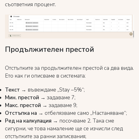
съответния процент.
Продължителен престой
Отстъпките за продължителен престой са два вида.
Ето как ги описваме в системата:
Текст
→ въвеждаме „Stay –5%“;
Мин. престой
→ задаваме 7;
Макс. престой
→ задаваме 9;
Отстъпка на
→ отбелязваме само „Настаняване“;
Ред на калкулация
→ посочваме 2. Така сме
сигурни, че това намаление ще се изчисли след
отстъпките за ранни записвания;