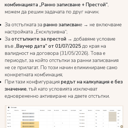
комбинацията „Ранно записване + Престой“
,
можем да решим задачата по друг начин:
За отстъпката за
ранно записван
е → не включваме
настройката „Ексклузивна“;
За
отстъпките за престой
→ добавяме условие
във „
В
аучер дата“ от 01/07/2025
до края на
валидност на договора (31/05/2026). Това е
периодът, за който отстъпки за ранни записвания
не се прилагат. По този начин елиминираме само
конкретната комбинация;
При тази конфигурация
редът на калкулация е без
значение
, тъй като условията изключват
едновременно активиране на двете отстъпки.