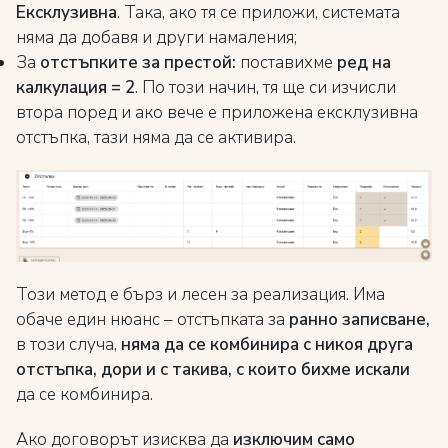
Ексклузивна
. Така, ако тя се приложи, системата
няма да добавя и други намаления;
За
отстъпките за престой:
поставихме
ред на
калкулация = 2
. По този начин, тя ще си изчисли
втора поред и ако вече е приложена ексклузивна
отстъпка, тази няма да се активира.
Този метод е бърз и лесен за реализация. Има
обаче един нюанс – отстъпката за
ранно записване,
в този случа,
няма да се комбинира с никоя друга
отстъпка, дори и с такива, с които бихме искали
да се комбинира.
Ако договорът изисква да
изключим само