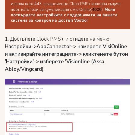
изплва порт:443, съчвременно Clock PMS+ изполва същият
порт, като този за кумуникация с VisiOnline(
4000
).
Моля
потвърдете настройките с поддръжката на вашата
система за контрол на достъп Vostio!
1. Достъпете Clock PMS+ и отидете на меню
Настройки->AppConnector-> намерете VisiOnline
и активирайте интеграцията-> кликтенете бутон
'Настройки'-> изберете 'Visionline (Assa
Abloy/Vingcard)'
.