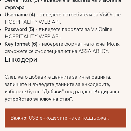
Server host (3)
- въведете
IP address
на
VisiOnline
сървъра
.
Username (4)
- въведете потребителя за VisiOnline
HOSPITALITY WEB API.
Password (5)
- въведете паролата за VisiOnline
HOSPITALITY WEB API.
Key format (6)
- изберете формат на ключа. Моля,
свържете се със специалист на ASSA ABLOY.
Енкодери
След като добавите данните за интеграцията,
запишете и въведете данните за енкодерите,
изберете бутон "
Добави"
под раздел "
Кодиращо
устройство за ключ на стая"
.
Важно:
USB енкодерите не се поддържат.