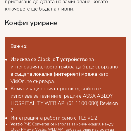
пристигане до датата на заминаване, когато
ключовете ще бъдат активни.
Конфигуриране
Важно:
Изисква се Clock IoT устройство
за
интеграцията, което трябва да бъде свързано
в същата локална (интернет) мрежа
като
VisiOnline сървъра.
Комуникационният протокол, който се
използва за тази интеграция e ASSA ABLOY
HOSPITALITY WEB API (61 1100 080) Revision
7
Интеграцията работи само с TLS v1.2
Vostio
PMS Converter се изполва за комуникация, между
Clock PMS+ и Vostio. WEB API трябва да бъде настроен да