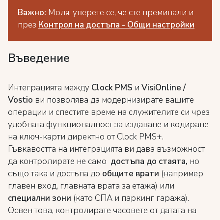
Важно:
Моля, уверете се, че сте преминали и
през
Контрол на достъпа - Общи настройки
Въведение
Интеграцията между
Clock PMS
и
VisiOnline /
Vostio
ви позволява да модернизирате вашите
операции и спестите време на служителите си чрез
удобната функционалност за издаване и кодиране
на ключ-карти директно от Clock PMS+.
Гъвкавостта на интеграцията ви дава възможност
да контролирате не само
достъпа до стаята,
но
също така и достъпа до
общите врати
(например
главен вход, главната врата за етажа) или
специални зони
(като СПА и паркинг гаража).
Освен това, контролирате часовете от датата на