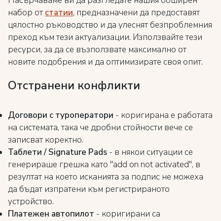
Насърчаваме ви да разгледате нашия обширен
набор от
статии
, предназначени да предоставят
цялостно ръководство и да улеснят безпроблемния
преход към тези актуализации. Използвайте тези
ресурси, за да се възползвате максимално от
новите подобрения и да оптимизирате своя опит.
Отстранени конфликти
Договори с туроператори
- коригирана е работата
на системата, така че дробни стойности вече се
записват коректно.
Таблети / Signature Pads
- в някои ситуации се
генерираше грешка като "add on not activated", в
резултат на което исканията за подпис не можеха
да бъдат изпратени към регистрираното
устройство.
Платежен автопилот
- коригирани са