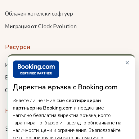
Облачен хотелски софтуер
Миграция от Clock Evolution
Ресурси
×
Интеграции
Блог
Директна връзка с Booking.com
Събития
Знаете ли, че? Ние сме
сертифициран
партньор на Booking.com
и предлагаме
Компания
напълно безплатна директна връзка, която
гарантира по-бързо и надеждно обновяване на
За нас
наличности, цени и ограничения. Възползвайте
се от мощни функции като автоматично