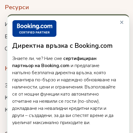
Ресурси
×
Интеграции
Блог
Директна връзка с Booking.com
Събития
Знаете ли, че? Ние сме
сертифициран
партньор на Booking.com
и предлагаме
Компания
напълно безплатна директна връзка, която
гарантира по-бързо и надеждно обновяване на
За нас
наличности, цени и ограничения. Възползвайте
се от мощни функции като автоматично
Кариери
отчитане на неявили се гости (no-show),
докладване на невалидни кредитни карти и
Клиенти
други – създадени, за да ви спестят време и да
увеличат максимално приходите ви.