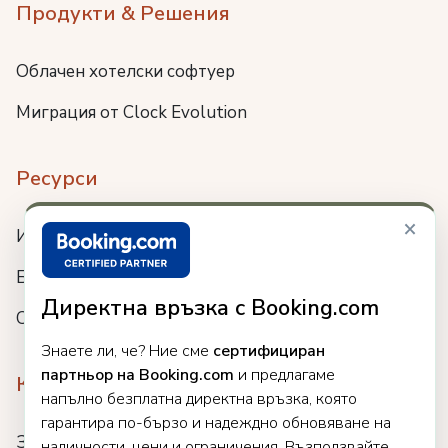
Продукти & Решения
Облачен хотелски софтуер
Миграция от Clock Evolution
Ресурси
×
Интеграции
Блог
Директна връзка с Booking.com
Събития
Знаете ли, че? Ние сме
сертифициран
партньор на Booking.com
и предлагаме
Компания
напълно безплатна директна връзка, която
гарантира по-бързо и надеждно обновяване на
За нас
наличности, цени и ограничения. Възползвайте