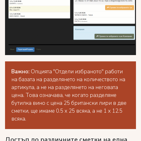
Важно:
Опцията "Отдели избраното" работи
на базата на разделянето на количеството на
артикула, а не на разделянето на неговата
цена. Това означава, че когато разделяме
бутилка вино с цена 25 британски лири в две
сметки, ще имаме 0.5 x 25 всяка, а не 1 x 12.5
всяка.
Достъп до различните сметки на една