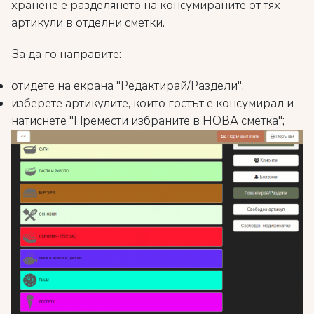
хранене е разделянето на консумираните от тях
артикули в отделни сметки.
За да го направите:
отидете на екрана "Редактирай/Раздели";
изберете артикулите, които гостът е консумирал и
натиснете "Премести избраните в НОВА сметка";