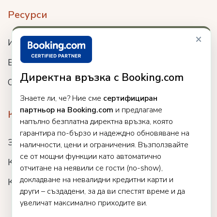
Ресурси
×
Интеграции
Блог
Директна връзка с Booking.com
Събития
Знаете ли, че? Ние сме
сертифициран
партньор на Booking.com
и предлагаме
Компания
напълно безплатна директна връзка, която
гарантира по-бързо и надеждно обновяване на
За нас
наличности, цени и ограничения. Възползвайте
се от мощни функции като автоматично
Кариери
отчитане на неявили се гости (no-show),
докладване на невалидни кредитни карти и
Клиенти
други – създадени, за да ви спестят време и да
увеличат максимално приходите ви.