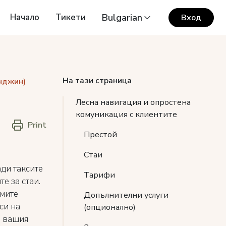
Начало
Тикети
Bulgarian
Вход
На тази страница
нджин)
Лесна навигация и опростена
комуникация с клиентите
Print
Престой
Стаи
ди таксите
Тарифи
е за стаи.
имите
Допълнителни услуги
си на
(опционално)
а вашия