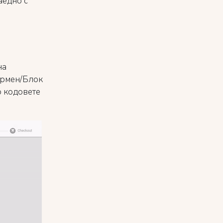
аедно с
на
ирмен/Блок
о кодовете