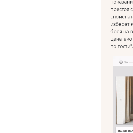
показани
престоя с
споменат
изберат 
броя на в
цена, ак
по гости".