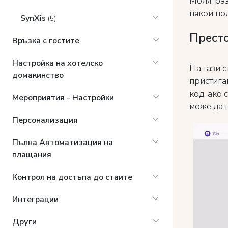
Моля, раз
някои по
SynXis
(5)
Прест
Връзка с гостите
Настройка на хотелско
На тази с
домакинство
пристига
код, ако
Мероприятия - Настройки
може да 
Персонализация
Пълна Автоматизация на
плащания
Контрол на достъпа до стаите
Интеграции
Други