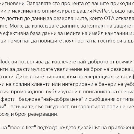
 мигновени. Запазвате сто процента от вашите приходи 
ии и максимално оптимизирате вашия RevPar. Също так
те достъп до данни за резервациите, които ОТА отказва
те. Може да използвате данните за контакт на вашите г
е ефективна база данни за целите на имейл кампании и 
 ви помогнат да повишите лоялността на гостите си в д
lock ви позволява да извлечете най-доброто от всички
нти, за да стимулирате увеличение на броя на резервац
 гости. Директните линкове към преференциални тари
и на лоялни клиенти или интегрирани в банери на уеб
тия, промокодове, публикувани в описанията на специ
оферти, баджове "най-добра цена" и съобщения от типа
аи" - всички те, със сигурност, ви гарантират повишени
рсия и броя резервации.
на "mobile first" подхода, където дизайнът на приложен