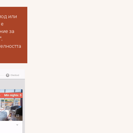
иод или
 е
ние за
,
телността