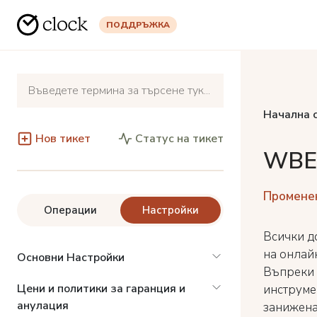
ПОДДРЪЖКА
Начална 
Нов тикет
Статус на тикет
WBE 
Променен
Операции
Настройки
Всички д
на онлайн
Основни Настройки
Въпреки 
Цени и политики за гаранция и
инструме
анулация
занижена