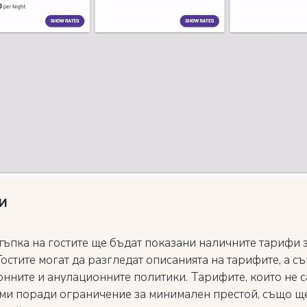
и
стъпка на гостите ще бъдат показани наличните тарифи 
 Гостите могат да разгледат описанията на тарифите, а с
нните и анулационните политики. Тарифите, които не с
ми поради ограничение за минимален престой, също щ