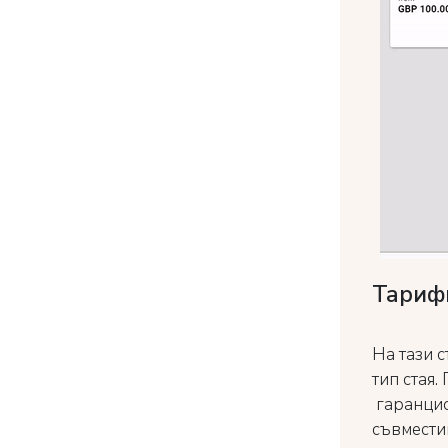
Тариф
На тази 
тип стая.
гаранцио
съвмести