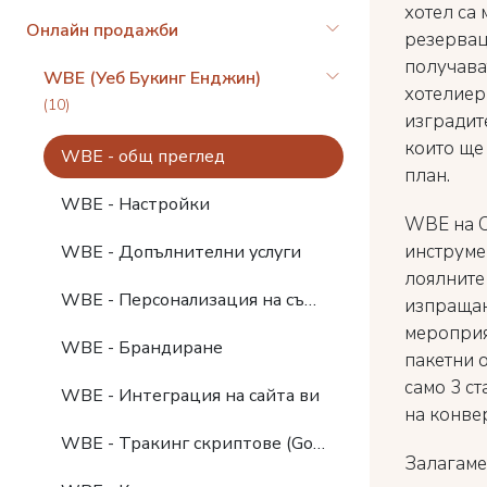
хотел са
Онлайн продажби
резервац
получава
WBE (Уеб Букинг Енджин)
хотелиери
(10)
изградит
които ще
WBE - общ преглед
план.
WBE - Настройки
WBE на C
инструме
WBE - Допълнителни услуги
лоялните
WBE - Персонализация на съдържанието
изпращан
мероприя
WBE - Брандиране
пакетни 
само 3 ст
WBE - Интеграция на сайта ви
на конве
WBE - Тракинг скриптове (Google Analytics)
Залагаме 