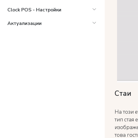
Clock POS - Настройки
Актуализации
Стаи
На този е
тип стая 
изображен
това гост