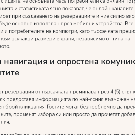
с идеята, че основната маса потребители са онлайн пот
ията и статистиката ясно показват, че онлайн каналите
ират при създаването на резервациите и ние силно вяр
ъде основно използван през мобилни устройства. Все 
и и потребителите на компютри, като търсачката преци
 към всякакви размери екрани, независимо от типа на
вото.
 навигация и опростена комуник
нтите
т резервации от търсачката преминава през 4 (5) стъпк
 тях предоставя информацията по най-ясния възможен н
н брой кликвания. Гостите могат безпроблемно да пре
пките, променят избора си или просто да прочетат доба
ния.