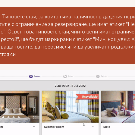
:
Типовете стаи, за които няма наличност в дадения пер
ът е с ограничение за резервиране, ще имат етикет "Не
о". Освен това типовете стаи, чиито цени имат ограниче
престой", ще бъдат маркирани с етикет "Мин. нощувки: X"
ваща гостите, да преосмислят и да увеличат продължи
тоя си.