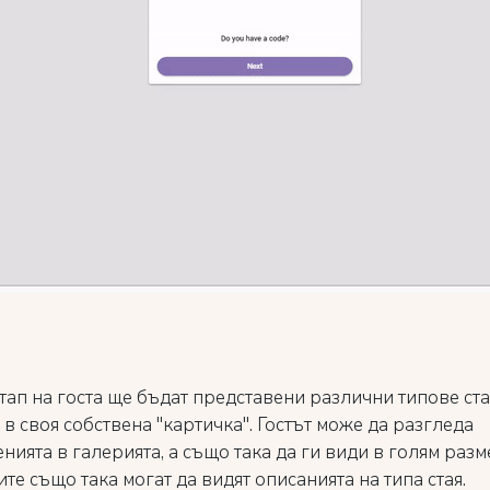
тап на госта ще бъдат представени различни типове ста
e в своя собствена "картичка". Гостът може да разгледа
ията в галерията, а също така да ги види в голям разм
ите също така могат да видят описанията на типа стая.