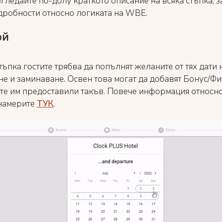
гледайте по-долу краткото описание на всяка стъпка, з
дробности относно логиката на WBE.
ой
тъпка гостите трябва да попълнят желаните от тях дати 
не и заминаване. Освен това могат да добавят Бонус/Ф
 сте им предоставили такъв. Повече информация относн
намерите
ТУК
.