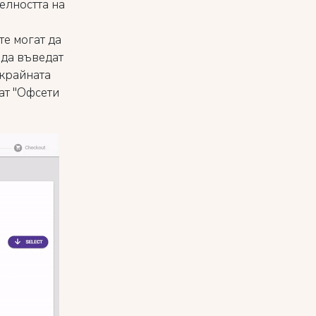
елността на
те могат да
 да въведат
 крайната
ат "Офсети