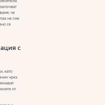
ребители.
 започват
ваме, че
пак не сме
зно се
ация с
и, като
ачин чрез
минават
вените от