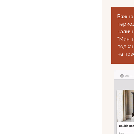
Важно
период
наличн
"Мин. 
подкан
на прес