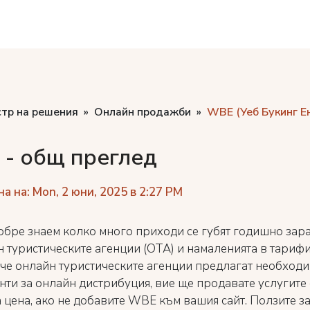
стр на решения
Онлайн продажби
WBE (Уеб Букинг Е
- общ преглед
а на: Mon, 2 юни, 2025 в 2:27 PM
обре знаем колко много приходи се губят годишно зара
 туристическите агенции (ОТА) и намаленията в тарифит
че онлайн туристическите агенции предлагат необход
нти за онлайн дистрибуция, вие ще продавате услугите 
 цена, ако не добавите WBE към вашия сайт. Ползите з