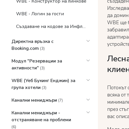
създаден 
WBE - Конструктор на линкове
Изследван
WBE - Логин за гости
да домин
WBE ще б
Създаване на кодове за Инфлуенсъри и проследяване на резервациите
забравил
адаптира
Директна връзка с
устройст
Booking.com
(3)
Лесна
Модул "Резервации за
клие
активности"
(3)
WBE (Уеб Букинг Енджин) за
Потокът о
група хотели
(3)
всяка от
Канални мениджъри
(7)
минимале
през стъ
Канални мениджъри -
вас описа
отстраняване на проблеми
(6)