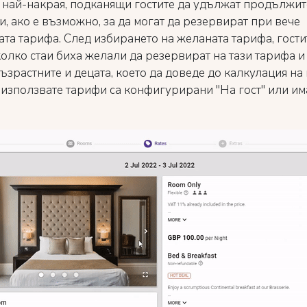
 най-накрая, подканящи гостите да удължат продължит
и, ако е възможно, за да могат да резервират при вече
ата тарифа. След избирането на желаната тарифа, гости
колко стаи биха желали да резервират на тази тарифа и
ъзрастните и децата, което да доведе до калкулация на
о използвате тарифи са конфигурирани "На гост" или им