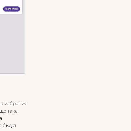
за избрания
ъщо така
а
е бъдат