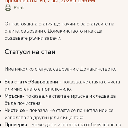
Променена на: Fri, 7 авг, 2026 в 1:59 PM
Print
От настоящата статия ще научите за статусите на
стаите, свързани с Домакинството и как да
създавате ръчни задачи.
Статуси на стаи
Има няколко статуса, свързани с Домакинството:
Без статус/Завършени
- показва, че стаята е чиста
или чистенето е приключило.
Мръсна
-
показва, че стаята е мръсна и следва да
бъде почистена.
Чисти се
- показва, че стаята се почиства или се
използва за други цели също така.
Проверка
- може да се използва за отбелязване на