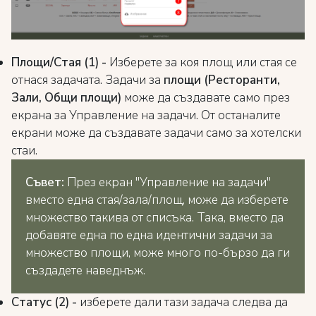
Площи/Стая (1) -
Изберете за коя площ или стая се
отнася задачата. Задачи за
площи (Ресторанти,
Зали, Общи площи)
може да създавате само през
екрана за Управление на задачи. От останалите
екрани може да създавате задачи само за хотелски
стаи.
Съвет:
През екран "Управление на задачи"
вместо една стая/зала/площ, може да изберете
множество такива от списъка. Така, вместо да
добавяте една по една идентични задачи за
множество площи, може много по-бързо да ги
създадете наведнъж.
Статус (2) -
изберете дали тази задача следва да