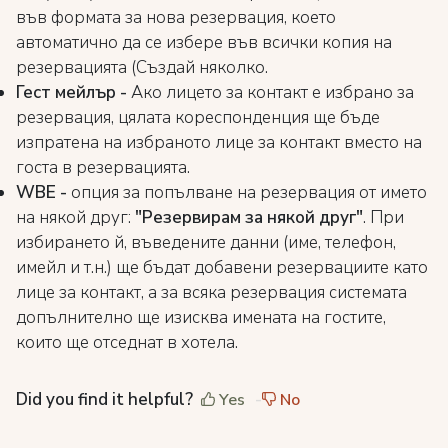
във формата за нова резервация, което
автоматично да се избере във всички копия на
резервацията (Създай няколко.
Гест мейлър
-
Ако лицето за контакт е избрано за
резервация, цялата кореспонденция ще бъде
изпратена на избраното лице за контакт вместо на
госта в резервацията.
WBE -
опция за попълване на резервация от името
на някой друг:
"Резервирам за някой друг"
. При
избирането й, въведените данни (име, телефон,
имейл и т.н.) ще бъдат добавени резервациите като
лице за контакт, а за всяка резервация системата
допълнително ще изисква имената на гостите,
които ще отседнат в хотела.
Did you find it helpful?
Yes
No