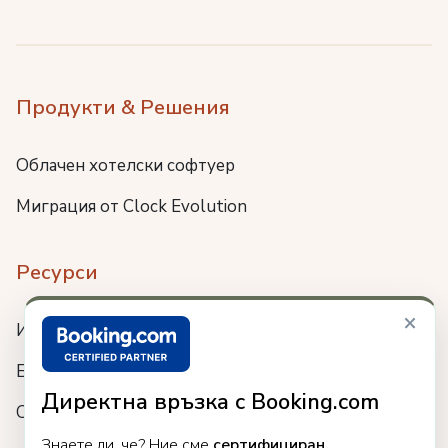
Продукти & Решения
Облачен хотелски софтуер
Миграция от Clock Evolution
Ресурси
×
Интеграции
Блог
Директна връзка с Booking.com
Събития
Знаете ли, че? Ние сме
сертифициран