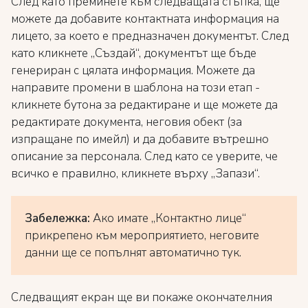
След като преминете към следващата стъпка, ще
можете да добавите контактната информация на
лицето, за което е предназначен документът. След
като кликнете „Създай“, документът ще бъде
генериран с цялата информация. Можете да
направите промени в шаблона на този етап -
кликнете бутона за редактиране и ще можете да
редактирате документа, неговия обект (за
изпращане по имейл) и да добавите вътрешно
описание за персонала. След като се уверите, че
всичко е правилно, кликнете върху „Запази“.
Забележка:
Ако имате „Контактно лице“
прикрепено към мероприятието, неговите
данни ще се попълнят автоматично тук.
Следващият екран ще ви покаже окончателния