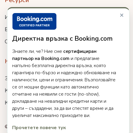
Ресурси
×
Интеграции
Блог
Директна връзка с Booking.com
Събития
Знаете ли, че? Ние сме
сертифициран
партньор на Booking.com
и предлагаме
Компания
напълно безплатна директна връзка, която
гарантира по-бързо и надеждно обновяване на
За нас
наличности, цени и ограничения. Възползвайте
се от мощни функции като автоматично
Кариери
отчитане на неявили се гости (no-show),
докладване на невалидни кредитни карти и
Клиенти
други – създадени, за да ви спестят време и да
увеличат максимално приходите ви.
© 2025 Clock. Всички права запазени.
Прочетете повече тук