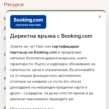
Ресурси
×
Интеграции
Блог
Директна връзка с Booking.com
Събития
Знаете ли, че? Ние сме
сертифициран
партньор на Booking.com
и предлагаме
Компания
напълно безплатна директна връзка, която
гарантира по-бързо и надеждно обновяване на
За нас
наличности, цени и ограничения. Възползвайте
се от мощни функции като автоматично
Кариери
отчитане на неявили се гости (no-show),
докладване на невалидни кредитни карти и
Клиенти
други – създадени, за да ви спестят време и да
увеличат максимално приходите ви.
© 2025 Clock. Всички права запазени.