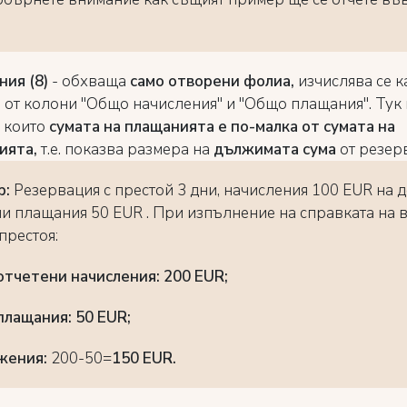
ния
(8)
- обхваща
само отворени фолиа,
изчислява се к
е от колони "Общо начисления" и "Общо плащания". Тук
 които
сумата на плащанията е по-малка от сумата на
ията,
т.е. показва размера на
дължимата
сума
от резер
р:
Резервация с престой 3 дни, начисления 100 EUR на д
и плащания 50 EUR . При изпълнение на справката на 
престоя:
тчетени начисления: 200 EUR;
лащания: 50 EUR;
жения:
200-50=
150 EUR.