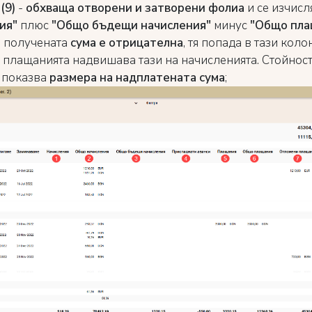
(9)
-
обхваща отворени и затворени фолиа
и се изчис
ия"
плюс
"Общо бъдещи начисления"
минус
"Общо пла
е получената
сума е отрицателна
, тя попада в тази колона
а плащанията надвишава тази на начисленията. Стойност
 показва
размера на надплатената сума
;