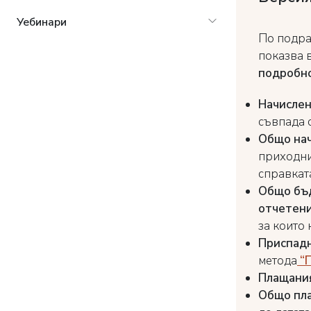
Уебинари
По подра
показва 
подробн
Начислен
съвпада с
Общо нач
приходни
справката
Общо бъ
отчетени
за които 
Приспад
метода
“П
Плащания
Общо
пл