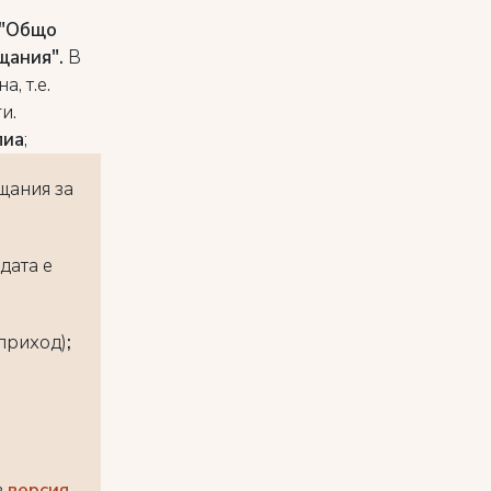
"Общо
щания".
В
а, т.е.
и.
лиа
;
щания за
дата е
 приход)
;
в
версия