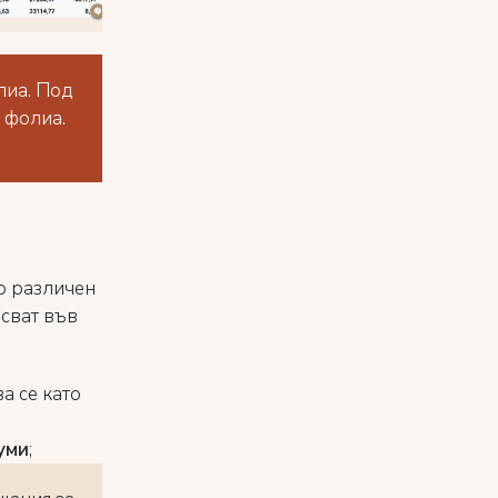
лиа. Под
 фолиа.
по различен
псват във
а се като
уми
;