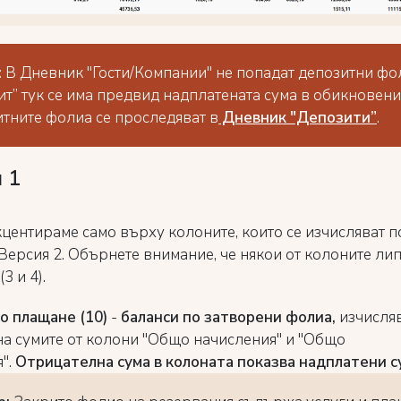
:
В Дневник "Гости/Компании" не попадат депозитни фо
ит” тук се има предвид надплатената сума в обикновени
тните фолиа се проследяват в
Дневник "Депозити”
.
 1
кцентираме само върху колоните, които се изчисляват 
 Версия 2. Обърнете внимание, че някои от колоните ли
3 и 4).
 плащане (10)
-
баланси по затворени фолиа,
изчисляв
на сумите от колони "Общо начисления" и "Общо
".
Отрицателна сума в колоната показва надплатени с