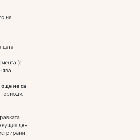
то не
а дата
омента (с
лнява
 още не са
и периоди,
правката;
екущия ден;
гистрирани