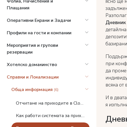
ясно ще 
Фолиа, Начисления и
Плащания
задължен
Разполага
Оперативни Екрани и Задачи
Дневник 
детайлна
Профили на гости и компании
депозитит
базирани
Мероприятия и групови
резервации
Поддържа
при кон
Хотелско домакинство
да проме
Справки и Локализации
индивиду
всяка от 
Обща информация
(6)
И в дват
Отчитане на приходите в Clock PMS
я изпълн
Как работи системата за приходи на Clock
Дневн