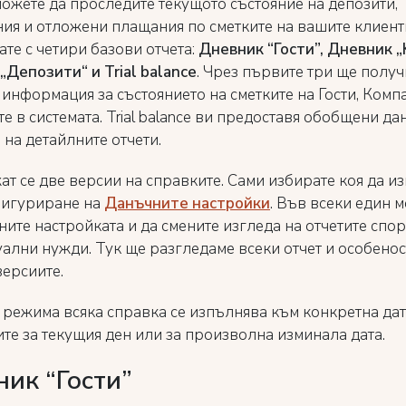
можете да проследите текущото състояние на депозити,
ия и отложени плащания по сметките на вашите клиент
те с четири базови отчета:
Дневник “Гости”, Дневник „
„Депозити“ и Trial balance
. Чрез първите три ще получ
 информация за състоянието на сметките на Гости, Комп
е в системата. Trial balance ви предоставя обобщени да
 на детайлните отчети.
т се две версии на справките. Сами избирате коя да и
фигуриране на
Данъчните настройки
. Във всеки един 
ните настройката и да смените изгледа на отчетите спо
ални нужди. Тук ще разгледаме всеки отчет и особенос
версиите.
а режима всяка справка се изпълнява към конкретна да
ите за текущия ден или за произволна изминала дата.
ик “Гости”