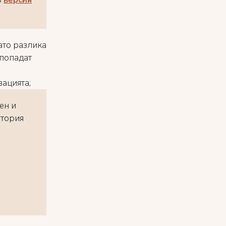
ато
разлика
 попадат
вацията;
ен и
втория