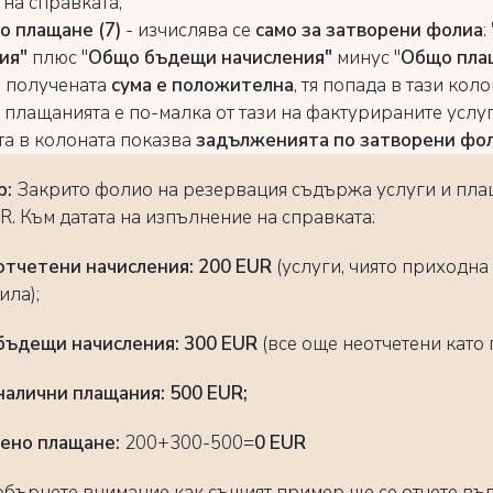
 на справката;
 плащане (7)
- изчислява се
само за затворени фолиа
:
ния"
плюс "
Общо бъдещи начисления"
минус "
Общо пла
е получената
сума е положителна
,
тя попада в тази колон
 плащанията е по-малка от тази на фактурираните услуг
та в колоната показва
задълженията по затворени фо
р:
Закрито фолио на резервация съдържа услуги и пла
R. Към датата на изпълнение на справката:
тчетени начисления: 200 EUR
(услуги, чиято приходна 
ила);
бъдещи начисления: 300 EUR
(все още неотчетени като
алични плащания: 500 EUR;
ено плащане:
200+300-500=
0 EUR
обърнете внимание как същият пример ще се отчете въ