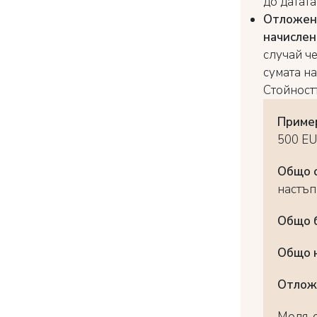
до датата
Отложено
начисле
случай ч
сумата на
Стойност
Приме
500 EU
Общо о
настъп
Общо 
Общо н
Отлож
Моля, 