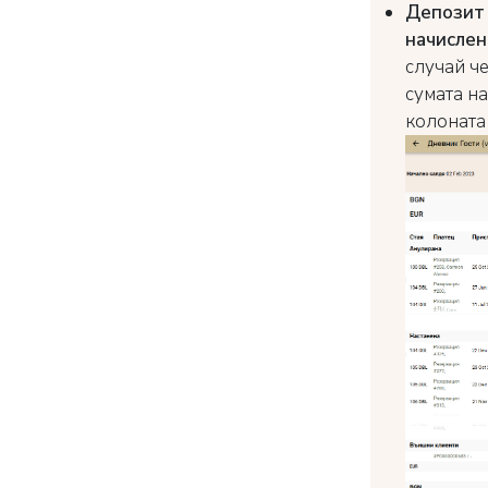
Депозит 
начислен
случай ч
сумата н
колоната