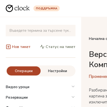
ПОДДРЪЖКА
Начална 
Нов тикет
Статус на тикет
Верс
Комп
Операции
Настройки
Променена
Видео уроци
Разбирам
картина 
Резервации
изключит