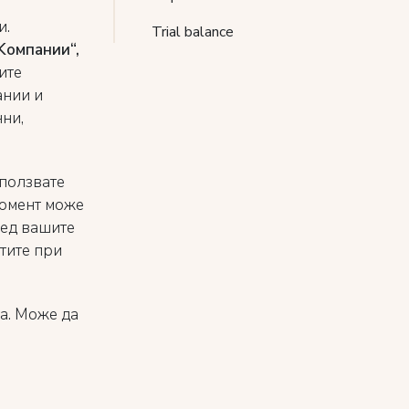
и.
Trial balance
Kомпании“,
ите
ании и
нни,
зползвате
момент може
ред вашите
тите при
та. Може да