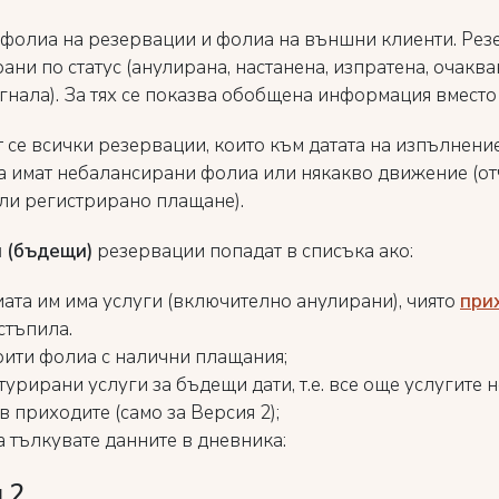
фолиа на резервации и фолиа на външни клиенти. Рез
ани по статус (анулирана, настанена, изпратена, очаква
гнала). За тях се показва обобщена информация вместо
 се всички резервации, които към датата на изпълнени
а имат небалансирани фолиа или някакво движение (от
ли регистрирано плащане).
и (бъдещи)
резервации попадат в списъка ако:
ата им има услуги (включително анулирани), чиято
при
стъпила.
рити фолиа с налични плащания;
урирани услуги за бъдещи дати, т.е. все още услугите н
в приходите (само за Версия 2);
а тълкувате данните в дневника:
 2