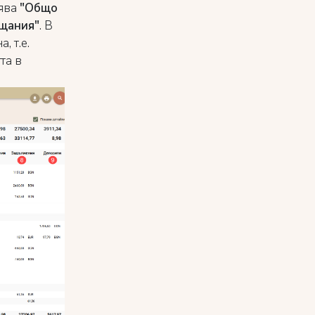
лява
"Общо
щания"
. В
, т.е.
та в