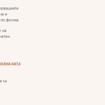
ервациите
на и
 по фолиа.
е на
четен
ходна дата
е са