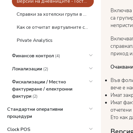
Версии на дневниците - Гости, Компании, Депозити
Включва 
Справки за хотелски групи в Clock PMS
са групир
непристи
Как се отчитат виртуалните стаи в данните за заетостта
Включват
Private Analytics
справкат
приход и
Финансов контрол
(4)
Очакван
Локализации
(2)
Във фоли
Фискализации / Местно
вече е на
фактуриране / електронни
Имат зак
фактури
(2)
Имат факт
Стандартни оперативни
отчетени 
процедури
Ето как д
Clock POS
Версия