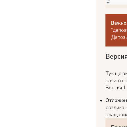
Важно
“депоз
Депози
Версия
Тук ще а
начин от
Версия 1 (
Отложено
разлика 
плащания