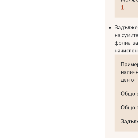
1
.
Задълже
на сумит
фолиа, за
начислен
Приме
наличн
ден от 
Общо о
Общо п
Задъл