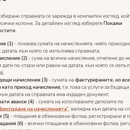
збиране справката се зарежда в компактен изглед, кой
всички колони. За детайлен изглед изберете
Покажи
остите
.
ия (1)
- показва сумата на начисленията, чиято приходн
 датата, към която се изпълнява справката;
исления (2)
- сума на всички начисления, отчетени до м
 дати по-стари или равни на датата, към която се изпъ
);
дещи начисления
(3)
- сумата на
фактурираните, но все
 като приход начисления,
т.е. това са услуги за бъдещ
към датата на справката има издаден документ;
нати аванси
(4)
- сумата на използваните депозити по
риспадане на начисленията”
, валидна към датата на с
 (5)
- плащания в обикновени фолиа, регистрирани в т
ащания (6)
- всички плащания в обикновени фолиа, ре