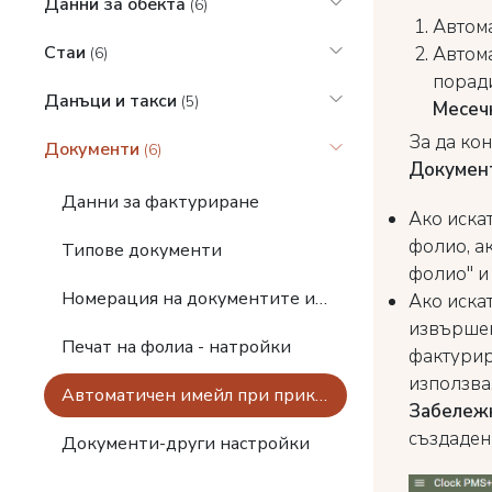
Данни за обекта
(6)
Автома
Стаи
Автома
(6)
порад
Данъци и такси
(5)
Месеч
За да ко
Документи
(6)
Документ
Данни за фактуриране
Ако иска
фолио, а
Типове документи
фолио" и
Номерация на документите и срок на плащане за приключените фолиа
Ако иска
извършен
Печат на фолиа - натройки
фактурир
използва
Автоматичен имейл при приключване на фолио
Забележк
създаден
Документи-други настройки