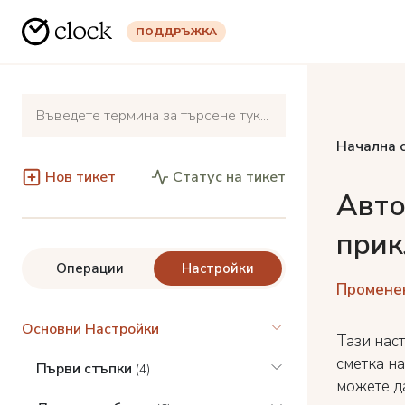
ПОДДРЪЖКА
Начална 
Нов тикет
Статус на тикет
Авто
прик
Операции
Настройки
Променена
Основни Настройки
Тази нас
сметка на
Първи стъпки
(4)
можете д