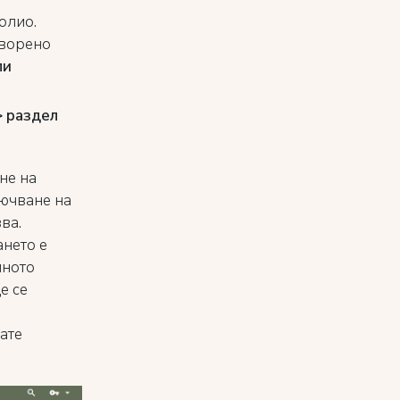
олио.
творено
ли
> раздел
не на
лючване на
ва.
ането е
чното
е се
ате