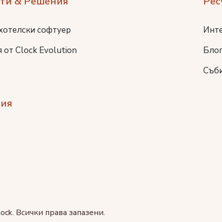
ти & Решения
Рес
хотелски софтуер
Инт
 от Clock Evolution
Бло
Съб
ия
ock. Всички права запазени.