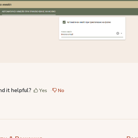
nd it helpful?
Yes
No