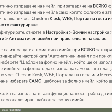
тично изпращане на имейл, при затваряне на
ВСЯКО
ф
тично изпращане на имейла само когато фолиото е за
и плащане чрез
Check-in Kiosk, WBE, Портал на госта и
ното фактуриране
.
нфигурирате, отидете в
Настройки > Всички настройки 
и > Автоматичен имейл при приключване на фолио
.
те да изпращате автоматично имейл при
ВСЯКО
затваря
ктивирайте настройката "Автоматичен имейл при прик
 изберете "Шаблон за фолио имейл", който ще се използ
те имейлът за фолиото да се изпраща само когато плащ
о чрез Check-in Kiosk, WBE, Портала на госта или Месе
ане, изберете
САМО
шаблона за фолио имейл, който щ
.
а:
За да използвате тази функционалност, трябва да им
 персонализиран шаблон за фолио имейл.