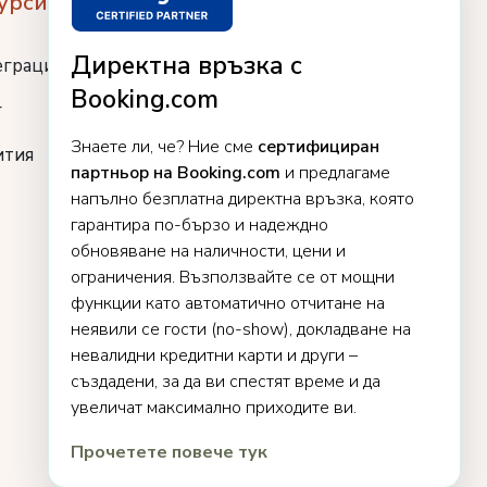
урси
Директна връзка с
еграции
Booking.com
г
Знаете ли, че? Ние сме
сертифициран
ития
партньор на Booking.com
и предлагаме
напълно безплатна директна връзка, която
гарантира по-бързо и надеждно
обновяване на наличности, цени и
ограничения. Възползвайте се от мощни
функции като автоматично отчитане на
неявили се гости (no-show), докладване на
невалидни кредитни карти и други –
създадени, за да ви спестят време и да
увеличат максимално приходите ви.
Прочетете повече тук