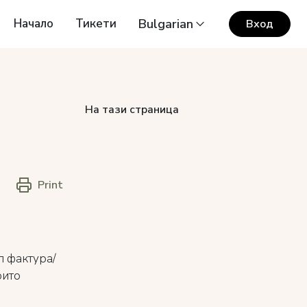
Начало
Тикети
Bulgarian
Вход
На тази страница
Print
л фактура/
оито