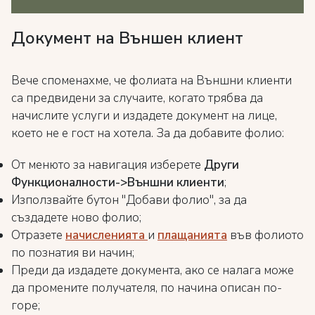
Документ на Външен клиент
Вече споменахме, че фолиата на Външни клиенти
са предвидени за случаите, когато трябва да
начислите услуги и издадете документ на лице,
което не е гост на хотела. За да добавите фолио:
От менюто за навигация изберете
Други
Функционалности->Външни клиенти
;
Използвайте бутон "Добави фолио", за да
създадете ново фолио;
Отразете
начисленията
и
плащанията
във фолиото
по познатия ви начин;
Преди да издадете документа, ако се налага може
да промените получателя, по начина описан по-
горе;