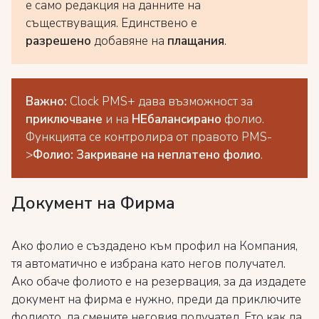
е само редакция на данните на
съществуващия. Единствено е
разрешено
добавяне на
плащания
.
Важно:
Clock PMS+ дава възможност за
приключване
и на
НЕбалансирано
фолио.
Функцията се контролира от правото PMS-
>
Фолио: Закриване на неплатено фолио
.
Документ на Фирма
Ако фолио е създадено към профил на Компания,
тя автоматично е избрана като негов получател.
Ако обаче фолиото е на резервация, за да издадете
документ на фирма е нужно, преди да приключите
фолиото, да смените неговия получател. Ето как да