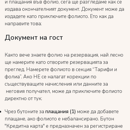
и плащания във фолио, сега ще разгледаме как се
издава окончателният документ. Документ може да
издадете като приключите фолиото. Ето как да
направите това:
Документ на гост
Както вече знаете фолио на резервация, най лесно
ще намерите като отворите резервацията за
преглед. Намерете фолиото в секция “Тарифи и
фолиа”. Ако НЕ се налагат корекции по
съществуващите начисления или данните за
неговия получател, може да приключите фолиото
директно от тук:
Чрез бутоните за
п
лащания (1)
може да добавете
плащане, ако фолиото е небалансирано. Бутон
"Кредитна карта" е предназначен за регистриране