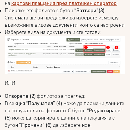
на
картови плащания през платежен оператор
;
Приключете фолиото с бутон
“Затвори”(3)
.
Системата ще ви предложи да изберете измежду
възможните видове документи, които са настроени;
Изберете вида на документа и сте готови;
ИЛИ
Отворете (2)
фолиото за преглед;
В секция “
Получател
”
(4)
може да промени данните
на получателя на фолиото. С бутон
“Редактиране”
(5)
може да коригирате данните на текущия, а с
бутон
“Промени” (6)
да изберете нов;