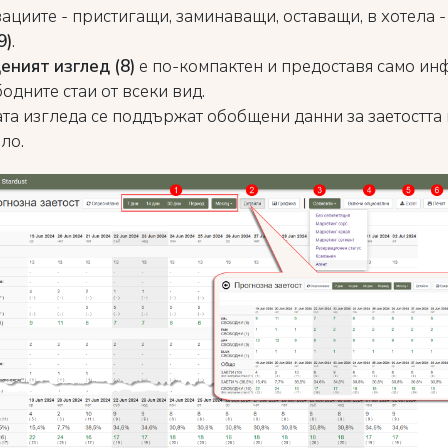
ациите - пристигащи, заминаващи, оставащи, в хотела - 
9)
.
ният изглед (8)
е по-компактен и предоставя само и
бодните стаи от всеки вид.
ата изгледа се поддържат обобщени данни за заетостта 
яло.