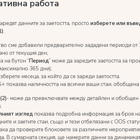
ативна работа
заредят данните за заетостта, просто
изберете или въве
1)
:
тво сме добавили предварително зададени периоди от
ано от текущия ден;
а на бутон “
Период
” може да заредите заетостта за пр
максимално 365 дни);
изберете месеца, за който да се зареди заетостта.
S+ показва наличността на всички ваши стаи, обобщена
(2)
- може да превключвате между детайлен и обобщен 
:
лният
изглед
показва подробна информация за броя н
ните и заетите стаи, също и тези отбелязани с OOS стат
ака да проверите блоковете за различните мероприяти
а. В сумарната секция, ще намерите данни за динамикат