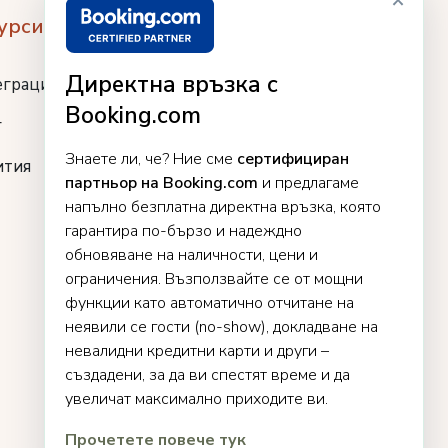
урси
Директна връзка с
еграции
Booking.com
г
Знаете ли, че? Ние сме
сертифициран
ития
партньор на Booking.com
и предлагаме
напълно безплатна директна връзка, която
гарантира по-бързо и надеждно
обновяване на наличности, цени и
ограничения. Възползвайте се от мощни
функции като автоматично отчитане на
неявили се гости (no-show), докладване на
невалидни кредитни карти и други –
създадени, за да ви спестят време и да
увеличат максимално приходите ви.
Прочетете повече тук