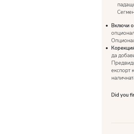
падащо
Сегмен
Включи о
опционалн
Опционал
Корекция
да добави
Предвиди
експорт 
наличнат
Did you fi