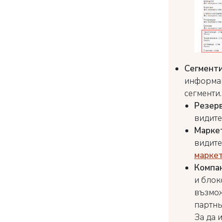
Сегменти
информац
сегменти
Резер
видите
Маркет
видите
маркет
Компан
и блок
възмож
партнь
За да 