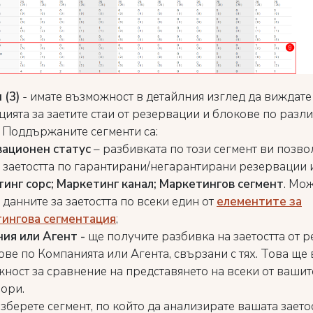
 (3)
- имате възможност в детайлния изглед да виждате
ията за заетите стаи от резервации и блокове по разл
. Поддържаните сегменти са:
вационен статус
– разбивката по този сегмент ви позво
 заетостта по гарантирани/негарантирани резервации 
инг сорс; Маркетинг канал; Маркетингов сегмент
. Мо
 данните за заетостта по всеки един от
елементите за
ингова сегментация
;
ия или Агент -
ще получите разбивка на заетостта от 
ове по Компанията или Агента, свързани с тях. Това ще 
ност за сравнение на представянето на всеки от вашит
ори.
изберете сегмент, по който да анализирате вашата заетос