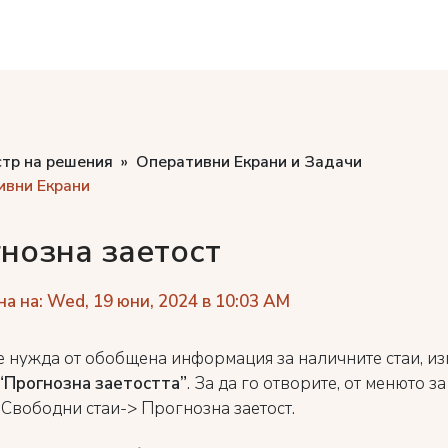
стр на решения
Оперативни Екрани и Задачи
ивни Екрани
нозна заетост
а на: Wed, 19 юни, 2024 в 10:03 AM
е нужда от обобщена информация за наличните стаи, и
“Прогнозна заетостта”
. За да го отворите, от менюто з
 Свободни стаи-> Прогнозна заетост.