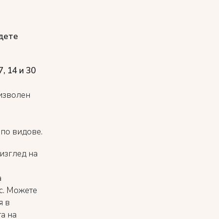
дете
7, 14 и 30
оизволен
 по видове.
изглед на
а
ус. Можете
я в
а на