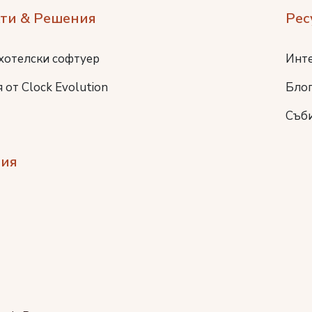
ти & Решения
Рес
хотелски софтуер
Инт
 от Clock Evolution
Бло
Съб
ия