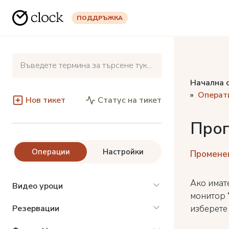
ПОДДРЪЖКА
Начална 
Операт
Нов тикет
Статус на тикет
Прог
Операции
Настройки
Променен
Ако имат
Видео уроци
монитор
изберете
Резервации