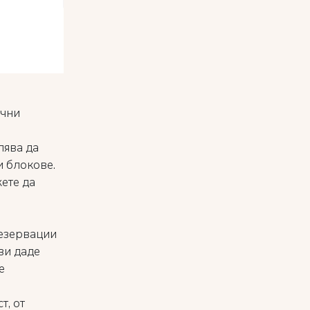
ични
лява да
и блокове.
жете да
резервации
ви даде
е
т, от