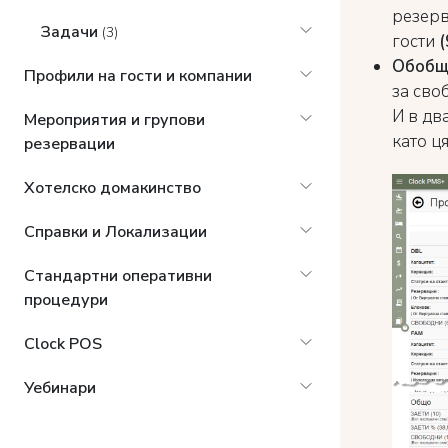
резерв
Задачи
(3)
гости
(
Обобще
Профили на гости и компании
за сво
И в дв
Мероприятия и групови
като ц
резервации
Хотелско домакинство
Справки и Локализации
Стандартни оперативни
процедури
Clock POS
Уебинари