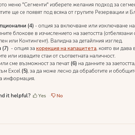
то меню "Сегменти" изберете желания подход за сегме
тите ще се появят под всяка от групите Резервации и Б
пционални (4)
- опция за включване или изключване на
ите блокове в изчислението на заетостта (отбелязани с
ен или Контингент). Валидна за детайлния изглед.
 (7)
- опция за
корекция на капацитета
, която ви дава
те или извадите стаи от съответната наличност.
ли сме възможност за печат
(6)
на данните за заетостта,
към Excel
(5)
, за да може лесно да обработите и обобщит
а информация.
nd it helpful?
Yes
No