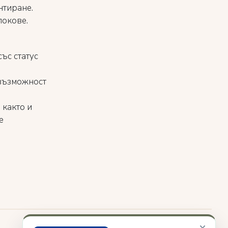
нтиране.
локове.
ъс статус
 възможност
 както и
е
×