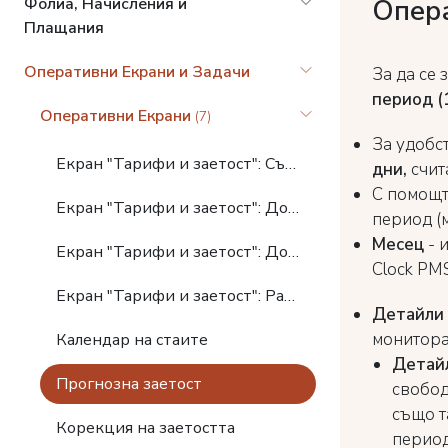
Опер
Фолиа, Начисления и
Плащания
Оперативни Екрани и Задачи
За да се 
период (
Оперативни Екрани
(7)
За удобс
Eкран "Тарифи и заетост": Създаване на резервации
дни,
счит
С помощт
Екран "Тарифи и заетост": Допълнителни настройки на резервациите в кошницата
период (
Месец
- 
Екран "Тарифи и заетост": Допълнителни услуги
Clock PM
Екран "Тарифи и заетост": Разширени възможности
Детайли 
монитора
Календар на стаите
Детай
Прогнозна заетост
свобод
също т
Корекция на заетостта
период