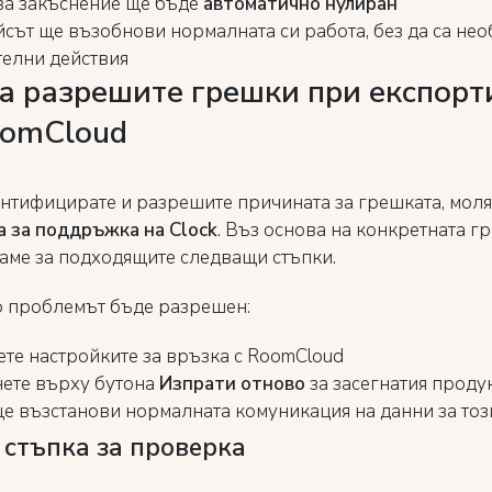
за закъснение ще бъде
автоматично нулиран
сът ще възобнови нормалната си работа, без да са не
елни действия
а разрешите грешки при експорт
oomCloud
ентифицирате и разрешите причината за грешката, моля
па за поддръжка на Clock
. Въз основа на конкретната г
аме за подходящите следващи стъпки.
о проблемът бъде разрешен:
те настройките за връзка с RoomCloud
ете върху бутона
Изпрати отново
за засегнатия проду
е възстанови нормалната комуникация на данни за тоз
стъпка за проверка