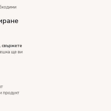
обходими
иране
,
свържете
решка ще ви
кт
и продукт