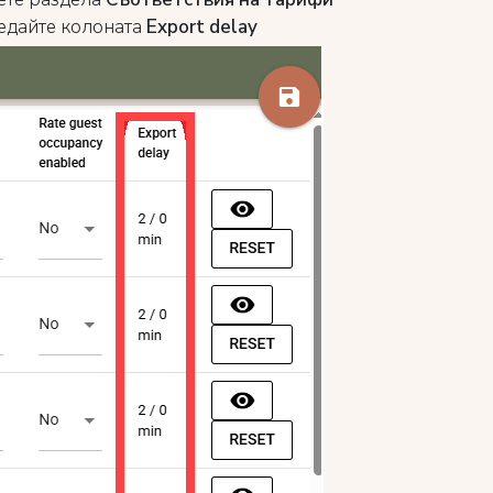
едайте колоната
Export delay