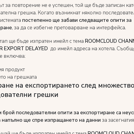
т за повторение не е успешен, той ще бъде записан кат
ателна грешка. Когато възникнат няколко последоват
системата
постепенно ще забави следващите опити за
иране
, за да се избегне претоварване на интерфейса.
етап ще бъде изпратен имейл с тема
ROOMCLOUD CHAN
R EXPORT DELAYED
до имейл адреса на хотела. Съоб
е включва:
ия продукт
то на грешката
ране на експортирането след множеств
дователни грешки
м брой последователни опити за експортиране са неу
а
напълно ще спре изпращането на данни
за засегнатия
лучай ще бъде изпратен имейл с тема
ROOMCLOUD CHA