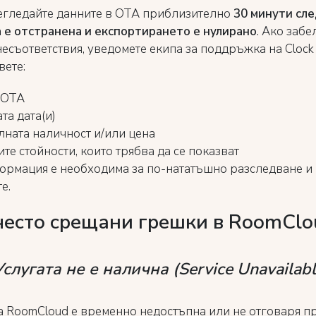
егледайте данните в OTA приблизително
30 минути сле
 е отстранена и експортирането е нулирано
. Ако заб
несъответствия, уведомете екипа за поддръжка на Clock
вете:
 OTA
та дата(и)
ната наличност и/или цена
те стойности, които трябва да се показват
ормация е необходима за по-нататъшно разследване и
е.
често срещани грешки в RoomClo
Услугата не е налична (Service Unavailabl
а RoomCloud е временно недостъпна или не отговаря п