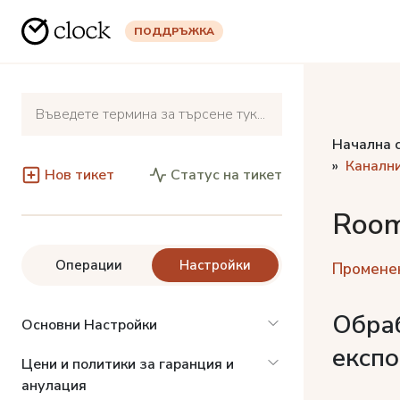
ПОДДРЪЖКА
Начална 
Канални
Нов тикет
Статус на тикет
Roo
Операции
Настройки
Променен
Обраб
Основни Настройки
експо
Цени и политики за гаранция и
анулация