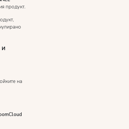
ия продукт.
одукт,
 нулирано
 и
ойките на
RoomCloud