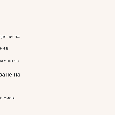
две числа:
ни в
я опит за
ване на
стемата