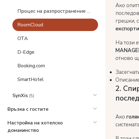
Ако опитъ
Процес на разпространение на данни при каналните мениджъри
последов
грешки, 
RoomCloud
експорт
OTA
На този 
MANAGE
D-Edge
отново щ
Booking.com
Засегнат
SmartHotel
Описание
2. Спи
SynXis
(5)
после
Връзка с гостите
Ако
голя
Настройка на хотелско
системат
домакинство
В този с