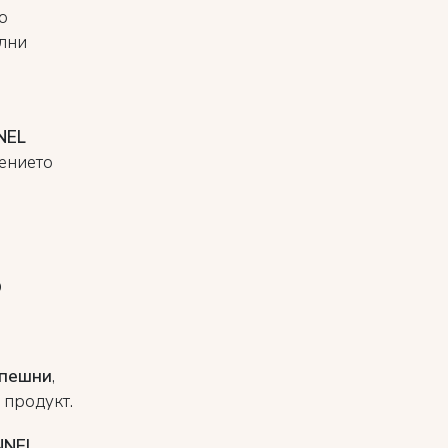
о
елни
NEL
щението
о
спешни
,
 продукт.
NNEL