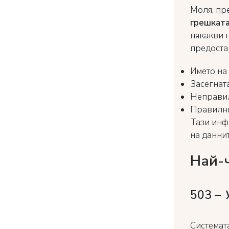
Моля, пр
грешката
някакви 
предоста
Името на
Засегната
Неправил
Правилни
Тази инф
на даннит
Най-
503 –
Системат