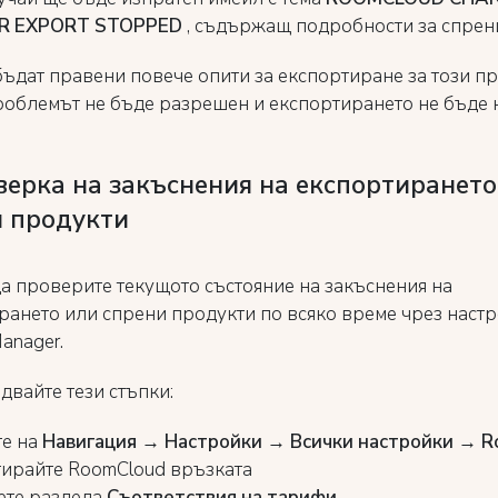
R EXPORT STOPPED
, съдържащ подробности за спрен
бъдат правени повече опити за експортиране за този пр
роблемът не бъде разрешен и експортирането не бъде
верка на закъснения на експортирането
и продукти
а проверите текущото състояние на закъснения на
рането или спрени продукти по всяко време чрез настр
anager.
двайте тези стъпки:
те на
Навигация → Настройки → Всички настройки → 
тирайте RoomCloud връзката
ете раздела
Съответствия на тарифи