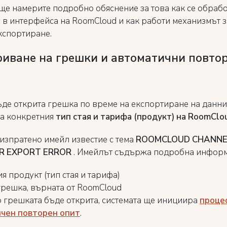
ще намерите подробно обяснение за това как се обраб
 в интерфейса на RoomCloud и как работи механизмът 
експортиране.
риване на грешки и автоматични повто
ъде открита грешка по време на експортиране на данни,
за конкретния
тип стая и тарифа (продукт) на RoomClo
изпратено имейл известие с тема
ROOMCLOUD CHANNE
R EXPORT ERROR
. Имейлът съдържа подробна информ
я продукт (тип стая и тарифа)
грешка, върната от RoomCloud
о грешката бъде открита, системата ще инициира
процес
чен повторен опит
.