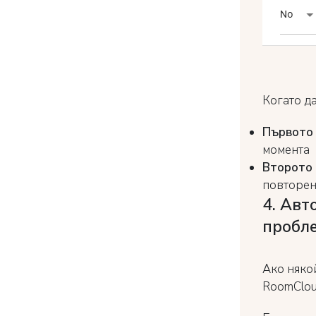
Когато д
Първото 
момента
Второто 
повторе
4. Авт
пробл
Ако няко
RoomClou