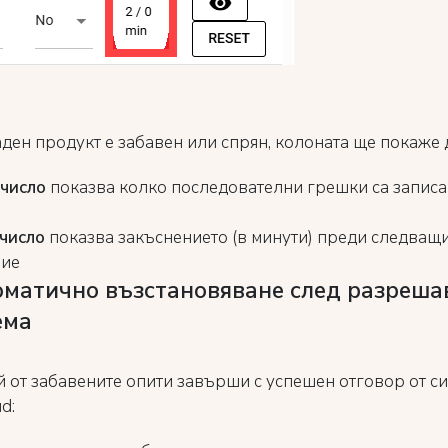
аден продукт е забавен или спрян, колоната ще покаже 
число
показва колко последователни грешки са записа
число
показва закъснението (в минути) преди следващи
ние
оматично възстановяване след разреша
ема
й от забавените опити завърши с успешен отговор от си
d: