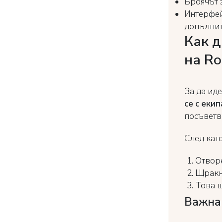
Броячът 
Интерфей
допълнит
Как д
на R
За да ид
се с еки
посъветв
След кат
Отворе
Щракн
Това щ
Важна 