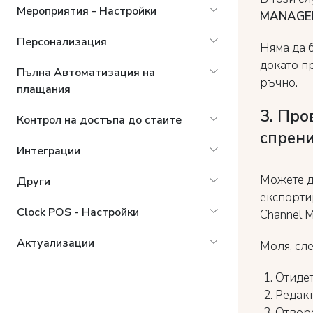
Мероприятия - Настройки
MANAGE
Персонализация
Няма да 
докато п
Пълна Автоматизация на
ръчно.
плащания
3. Про
Контрол на достъпа до стаите
спрен
Интеграции
Можете д
Други
експорти
Clock POS - Настройки
Channel M
Актуализации
Моля, сле
Отиде
Редак
Отвор