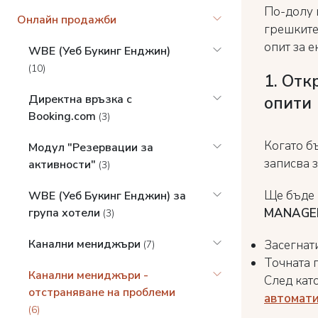
По-долу 
Онлайн продажби
грешките
опит за 
WBE (Уеб Букинг Енджин)
(10)
1. Отк
Директна връзка с
опити
Booking.com
(3)
Когато б
Модул "Резервации за
записва 
активности"
(3)
Ще бъде 
WBE (Уеб Букинг Енджин) за
MANAGE
група хотели
(3)
Канални мениджъри
Засегнати
(7)
Точната 
Канални мениджъри -
След кат
отстраняване на проблеми
автомати
(6)