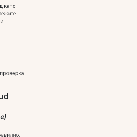
д като
ележите
 и
 проверка
ud
e)
равилно.