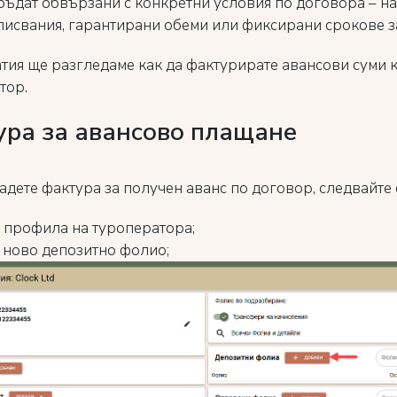
 бъдат обвързани с конкретни условия по договора – 
писвания, гарантирани обеми или фиксирани срокове з
татия ще разгледаме как да фактурирате авансови суми 
тор.
ура за авансово плащане
адете фактура за получен аванс по договор, следвайте 
 профила на туроператора;
 ново депозитно фолио;