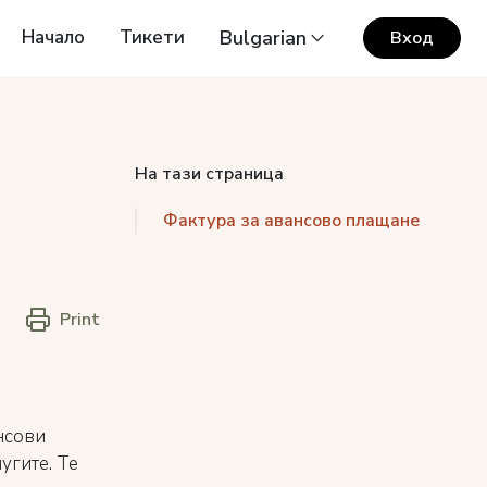
Начало
Тикети
Bulgarian
Вход
На тази страница
Фактура за авансово плащане
Print
нсови
угите. Те