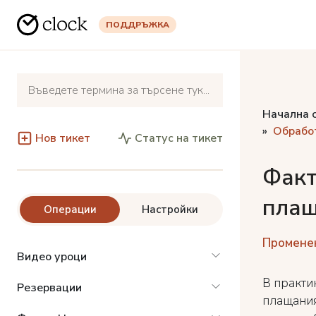
ПОДДРЪЖКА
Начална 
Обработ
Нов тикет
Статус на тикет
Факт
плащ
Операции
Настройки
Променена
Видео уроци
В практи
Резервации
плащания