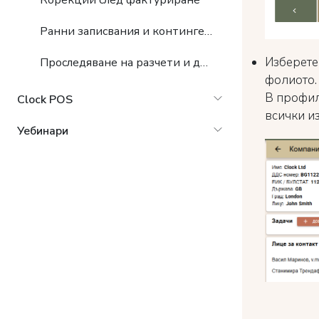
Корекции след фактуриране
Ранни записвания и контингент – проверки и проследяване
Изберете
Проследяване на разчети и документи с туроператор
фолиото.
В профил
Clock POS
всички из
Уебинари