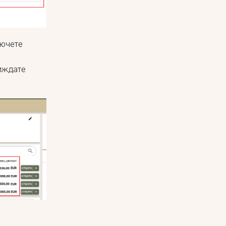
лючете
иждате