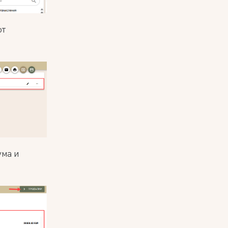
от
ума и