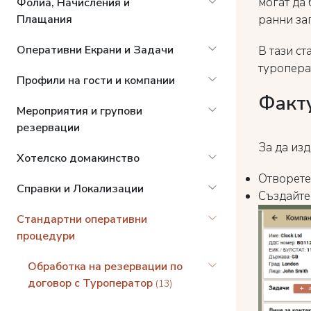
могат да
Фолиа, Начисления и
ранни за
Плащания
Оперативни Екрани и Задачи
В тази с
туропера
Профили на гости и компании
Факт
Мероприятия и групови
резервации
За да изд
Хотелско домакинство
Отворете
Справки и Локализации
Създайте
Стандартни оперативни
процедури
Обработка на резервации по
договор с Туроператор
(13)