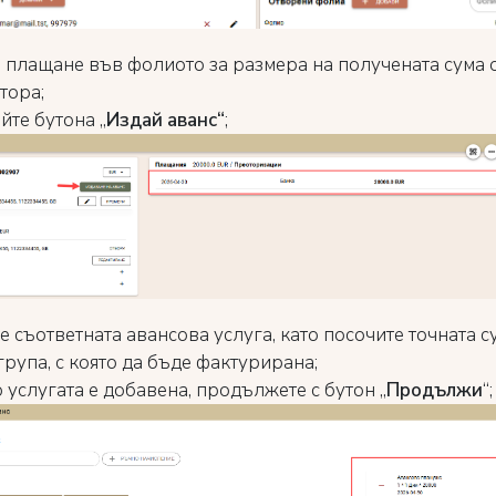
 плащане във фолиото за размера на получената сума 
тора;
йте бутона „
Издай аванс“
;
 съответната авансова услуга, като посочите точната с
рупа, с която да бъде фактурирана;
 услугата е добавена, продължете с бутон „
Продължи
“;