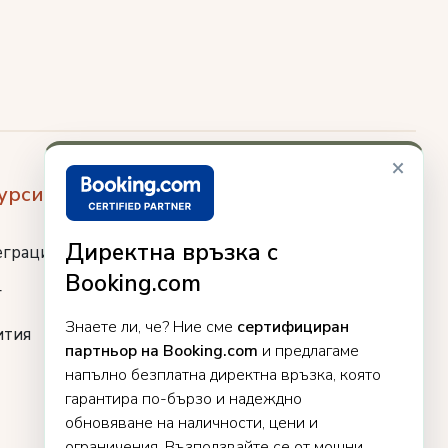
×
урси
Директна връзка с
еграции
Booking.com
г
Знаете ли, че? Ние сме
сертифициран
ития
партньор на Booking.com
и предлагаме
напълно безплатна директна връзка, която
гарантира по-бързо и надеждно
обновяване на наличности, цени и
ограничения. Възползвайте се от мощни