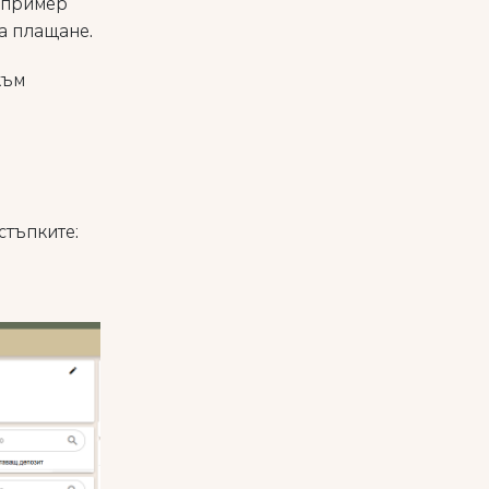
например
а плащане.
към
стъпките: