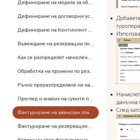
Дефиниране на модела за обработка на резервациите
Дефиниране на договорни условия за работа с туроператор
Добавете
туропера
Дефиниране на Контингент по договор
Използва
Въвеждане на резервации по договор с туроператор
Как се разпределят начисленията при резервации от туроператор
Обработка на промени по резервации от туроператор
Ръчно преразпределяне на начисления (изключения)
Начислете
Преглед и анализ на сумите по резервации от туроператор
данъчна г
След като
Фактуриране на авансови плащания по договор
Фактуриране на резервации от туроператор