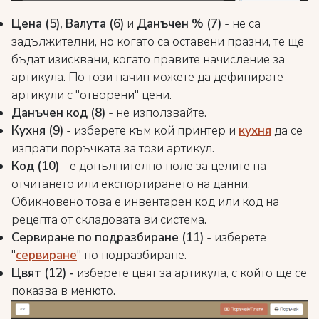
Цена (5), Валута (6)
и
Данъчен % (7)
- не са
задължителни, но когато са оставени празни, те ще
бъдат изисквани, когато правите начисление за
артикула. По този начин можете да дефинирате
артикули с "отворени" цени.
Данъчен код (8)
- не използвайте.
Кухня (9)
- изберете към кой принтер и
кухня
да се
изпрати поръчката за този артикул.
Код (10)
- е допълнително поле за целите на
отчитането или експортирането на данни.
Обикновено това е инвентарен код или код на
рецепта от складовата ви система.
Сервиране по подразбиране (11)
- изберете
"
сервиране
" по подразбиране.
Цвят (12) -
изберете цвят за артикула, с който ще се
показва в менюто.