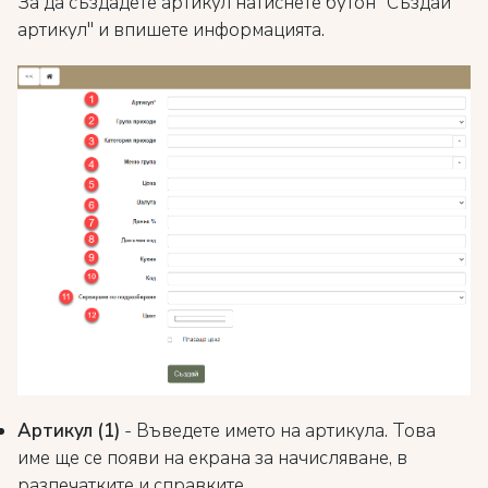
За да създадете артикул натиснете бутон "Създай
артикул" и впишете информацията.
Артикул (1)
- Въведете името на артикула. Това
име ще се появи на екрана за начисляване, в
разпечатките и справките.