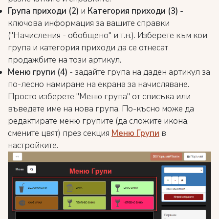
Група приходи (2)
и
Категория приходи (3)
-
ключова информация за вашите справки
("Начисления - обобщено" и т.н.). Изберете към кои
група и категория приходи да се отнесат
продажбите на този артикул.
Меню групи (4)
- задайте група на даден артикул за
по-лесно намиране на екрана за начисляване.
Просто изберете "Меню група" от списъка или
въведете име на нова група. По-късно може да
редактирате меню групите (да сложите икона,
смените цвят) през секция
Меню Групи
в
настройките.