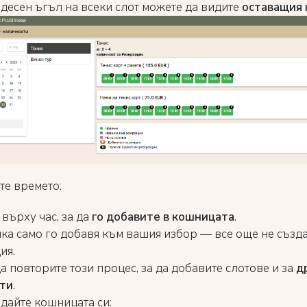
 десен ъгъл на всеки слот можете да видите
оставащия 
те времето:
върху час, за да
го добавите в кошницата
.
пка само го добавя към вашия избор — все още не създ
ия.
а повторите този процес, за да добавите слотове и за
д
ти
.
едайте кошницата си: