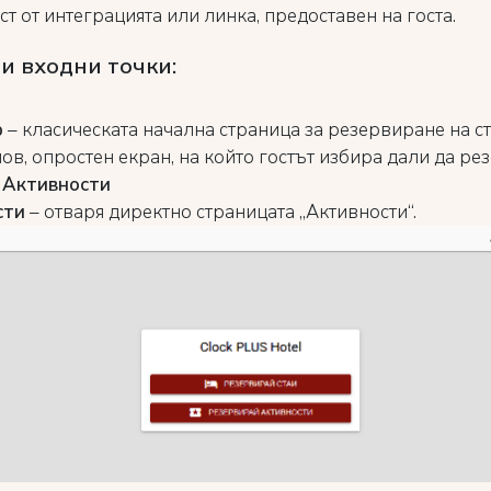
т от интеграцията или линка, предоставен на госта.
и входни точки:
р
– класическата начална страница за резервиране на ст
нов, опростен екран, на който гостът избира дали да ре
и
Активности
сти
– отваря директно страницата „Активности“.