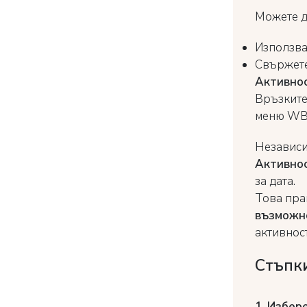
Можете д
Използв
Свържете
Активно
Връзките 
меню WBE
Независим
Активно
за дата.
Това пра
възможн
активност
Стъпки
1. Избер