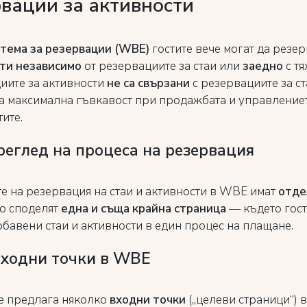
вации за активности
стема за резервации (WBE)
гостите вече могат да резе
ти
независимо
от резервациите за стаи или
заедно
с тя
иите за активности
не са свързани
с резервациите за ст
а максимална гъвкавост при продажбата и управление
ите.
еглед на процеса на резервация
е на резервация на стаи и активности в WBE имат
отде
но споделят
една и съща крайна страница
— където гос
обавени стаи и активности в един процес на плащане.
входни точки в WBE
 предлага няколко
входни точки
(„целеви страници“) в