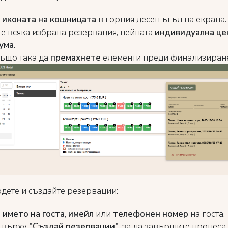
е
иконата на кошницата
в горния десен ъгъл на екрана.
е всяка избрана резервация, нейната
индивидуална це
ума
.
ъщо така да
премахнете
елементи преди финализиране
рдете и създайте резервации:
е
името на госта
,
имейл
или
телефонен номер
на госта.
 върху
"Създай резервации"
, за да завършите процеса