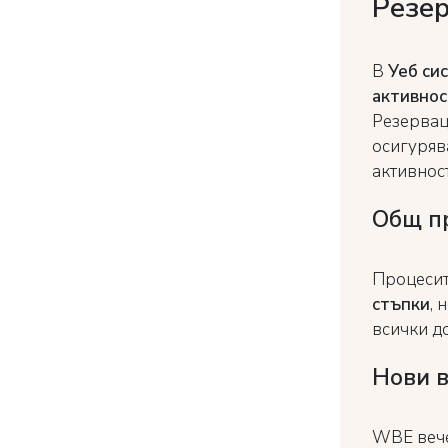
Резер
В
Уеб си
активнос
Резервац
осигуряв
активност
Общ пр
Процесит
стъпки
, 
всички д
Нови 
WBE вече