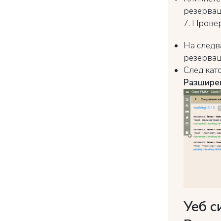
резервац
7. Провер
На следв
резерваци
След кат
Разшире
Уеб с