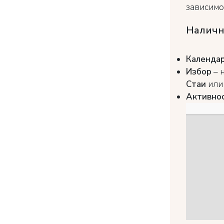
зависимос
Наличн
Календа
Избор
– 
Стаи
ил
Активно