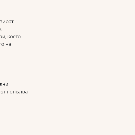
рвират
х.
аи, което
то на
лни
тът попълва