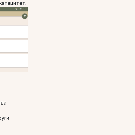
капацитет
.
ава
руги