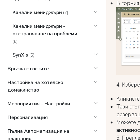
В горния
Канални мениджъри
(7)
Канални мениджъри -
отстраняване на проблеми
(6)
SynXis
(5)
Връзка с гостите
Настройка на хотелско
4. Избере
домакинство
Кликнете 
Мероприятия - Настройки
Тази стъ
резервац
Персонализация
Можете д
активнос
Пълна Автоматизация на
5. Прегл
плащания