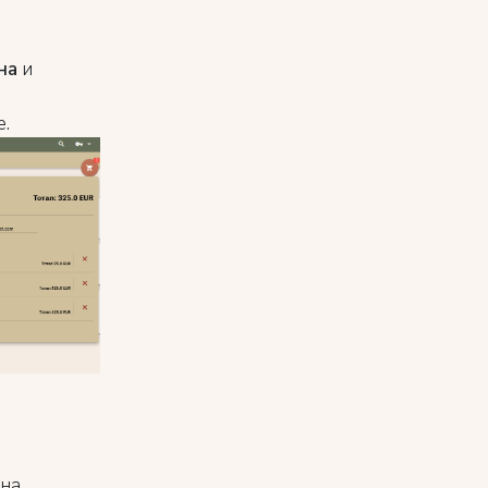
на
и
.
 на