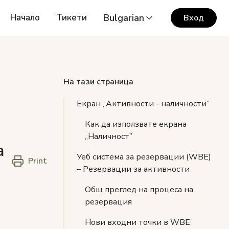
Начало
Тикети
Bulgarian
Вход
На тази страница
Екран „Активности - наличности”
Как да използвате екрана
„Наличност”
а
Уеб система за резервации (WBE)
Print
– Резервации за активности
Общ преглед на процеса на
резервация
Нови входни точки в WBE