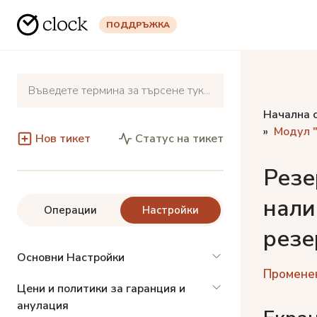
ПОДДРЪЖКА
Начална 
Модул "
Нов тикет
Статус на тикет
Резе
нали
Операции
Настройки
резе
Основни Настройки
Променена
Цени и политики за гаранция и
анулация