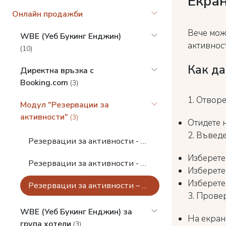
Екран
Онлайн продажби
Вече мож
WBE (Уеб Букинг Енджин)
активнос
(10)
Как да
Директна връзка с
Booking.com
(3)
1. Отворе
Модул "Резервации за
активности"
(3)
Отидете 
2. Въведе
Резервации за активности - Настройки
Изберете
Резервации за активности - Примери
Изберет
Изберет
Резервации за активности – наличност, WBE, проследяване на резервации
3. Прове
WBE (Уеб Букинг Енджин) за
На екрана
група хотели
(3)