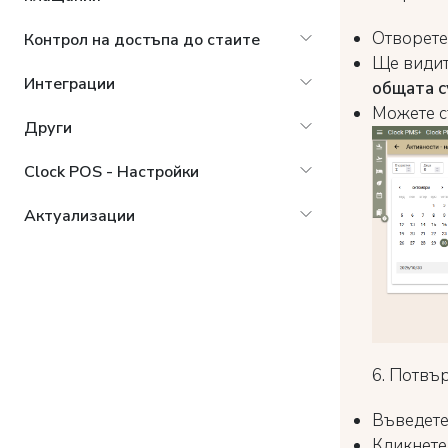
Отворет
Контрол на достъпа до стаите
Ще видит
Интеграции
общата с
Можете с
Други
Clock POS - Настройки
Актуализации
6. Потвъ
Въведет
Кликнете