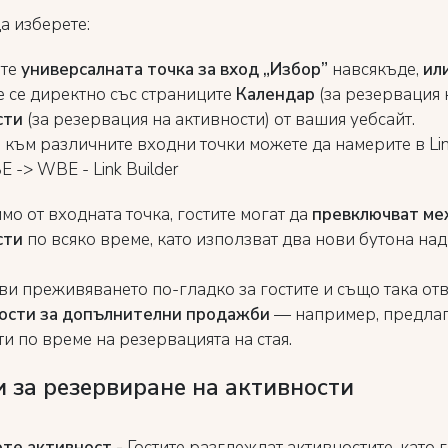
а изберете:
ате
универсалната точка за вход „Избор”
навсякъде,
ил
 се директно със страниците
Календар
(за резервация н
сти
(за резервация на активности) от вашия уебсайт.
към различните входни точки можете да намерите в Link
 -> WBE - Link Builder
о от входната точка, гостите могат да
превключват ме
сти
по всяко време, като използват два нови бутона над
ви преживяването по-гладко за гостите и също така от
ости за допълнителни продажби
— например, предлаг
и по време на резервацията на стая.
 за резервиране на активности
ете активност -
Гостите разглеждат активностите, като 