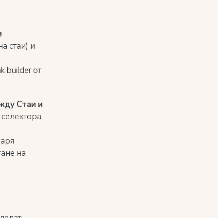
и
а стаи) и
 builder от
жду Стаи и
 селектора
варя
ане на
гледат