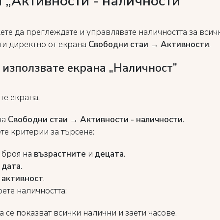
 „Активности - наличности”
ете да преглеждате и управлявате наличността за всич
ти директно от екрана
Свободни стаи → Активности
.
 използвате екрана „Наличност”
те екрана:
на
Свободни стаи → Активности - наличности
.
те критерии за търсене:
 броя на
възрастните
и
децата
.
е
дата
.
е
активност
.
рете наличността:
 се показват всички налични и заети часове.