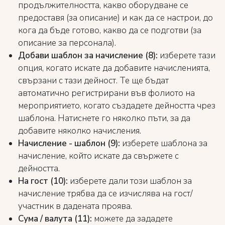
продължителността, какво оборудване се
предоставя (за описание) и как да се настрои, до
кога да бъде готово, какво да се подготви (за
описание за персонала).
Добави шаблон за начисление (8):
изберете тази
опция, когато искате да добавите начисленията,
свързани с тази дейност. Те ще бъдат
автоматично регистрирани във фолиото на
мероприятието, когато създадете дейността чрез
шаблона. Натиснете го няколко пъти, за да
добавите няколко начисления.
Начисление - шаблон (9):
изберете шаблона за
начисление, който искате да свържете с
дейността.
На гост (10):
изберете дали този шаблон за
начисление трябва да се изчислява на гост/
участник в дадената проява.
Сума / валута (11):
можете да зададете