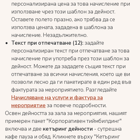
персонализирана цена за това начисление при
използване чрез този шаблон за дейност.
Оставете полето празно, ако трябва да се
използва цената, зададена в шаблона за
начисление. Незадължително.
Текст при отпечатване (12):
задайте
персонализиран текст при отпечатване за това
начисление при употреба през този шаблон за
дейност. Можете да зададете същия текст при
отпечатване за всички начисления, което ще ви
позволи лесно да ги пакетирате в един ред във
фактурата за мероприятието. Разгледайте
Начисляване на услуги и фактура за
мероприятие
за повече подробности.
Освен дейността за зала за мероприятия, нашият
примерен пакет "Корпоративен тиймбилдинг"
включва и две
кетъринг дейности
- сутрешна
кафе пауза и обяд. Кликнете върху "Кетъринг