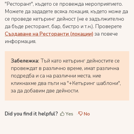
"Ресторант", където се провежда мероприятието.
Можете да зададете всяка локация, където може да
се проведе кетъринг дейност (не е задължително
да бъде ресторант, бар, бистро и т.н.). Проверете
Създаване на Ресторанти (локации)
за повече
информация.
Забележка:
Тъй като кетъринг дейностите се
провеждат в различно време, имат различна
подредба и са на различни места, ние
кликнахме два пъти на "+Кетъринг шаблони",
за да добавим две дейности.
Did you find it helpful?
Yes
No