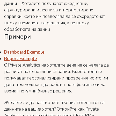
данни
– Хотелите получават ежедневни,
структурирани и лесни за интерпретиране
справки, което им позволява да се съсредоточат
върху вземането на решения, а не върху
обработката на данни
Примери
Dashboard Example
Report Example
С Private Analytics на хотелите вече не се налага да
разчитат на еднотипни справки. Вместо това те
получават персонализирани прозрения, които им
дават възможност да работят по-ефективно и да
вземат по-умни бизнес решения.
Желаете ли да разгърнете пълния потенциал на
данните на вашия хотел? Открийте как Private
Analytics може да работи за вас с Clock PMS.