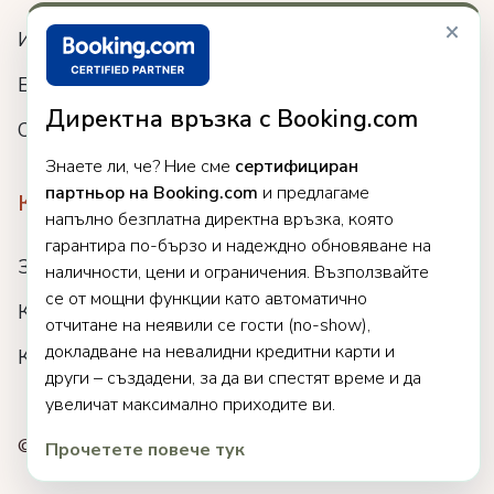
×
Интеграции
Блог
Директна връзка с Booking.com
Събития
Знаете ли, че? Ние сме
сертифициран
партньор на Booking.com
и предлагаме
Компания
напълно безплатна директна връзка, която
гарантира по-бързо и надеждно обновяване на
За нас
наличности, цени и ограничения. Възползвайте
се от мощни функции като автоматично
Кариери
отчитане на неявили се гости (no-show),
докладване на невалидни кредитни карти и
Клиенти
други – създадени, за да ви спестят време и да
увеличат максимално приходите ви.
© 2025 Clock. Всички права запазени.
Прочетете повече тук