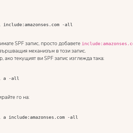
 имате SPF запис, просто добавете
include:amazonses.c
вършващия механизъм в този запис.
, ако текущият ви SPF запис изглежда така:
райте го на: