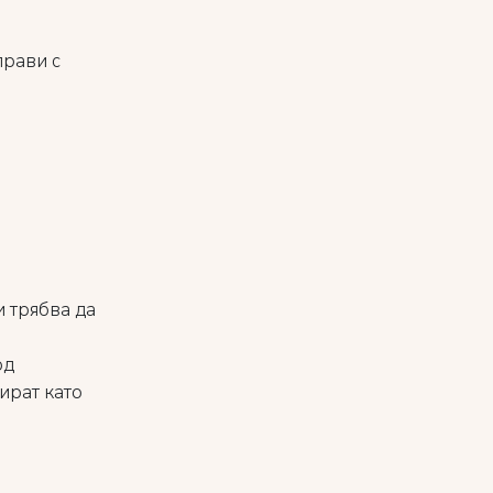
прави с
 трябва да
од
ират като