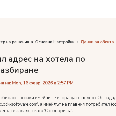
стр на решения
Основни Настройки
Данни за обекта
л адрес на хотела по
азбиране
а на: Mon, 16 февр, 2026 в 2:57 PM
збиране, всички имейли се изпращат с полето 'От' зада
clock-software.com', а имейлът на главния потребител (
ента) е зададен като 'Отговори на'.