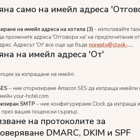
на само на имейл адреса 'Отгов
иране на имейл адреса на хотела (3)
- използвайте тази
да промените адреса 'Отговори на' на предпочитания от
дрес. Адресът 'От' все още ще бъде
noreply@clock-
......
на на имейл адреса 'От'
опции за изпращане на имейл:
SES
– ние оторизираме Amazon SES да изпраща имейли о
ейн your-hotel.com.
лизиран SMTP
– ние конфигурираме Clock да изпраща 
 през вашия пощенски сървър.
зване на протоколите за
товеряване DMARC, DKIM и SPF