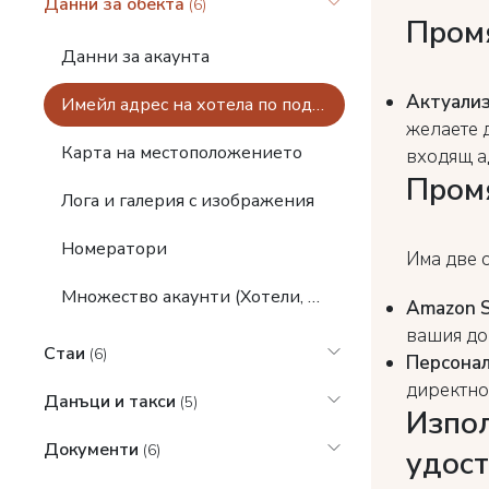
Данни за обекта
(6)
Промя
Данни за акаунта
Актуализ
Имейл адрес на хотела по подразбиране
желаете 
Карта на местоположението
входящ а
Промя
Лога и галерия с изображения
Номератори
Има две 
Множество акаунти (Хотели, Ресторанти)
Amazon 
вашия дом
Стаи
(6)
Персона
директно
Данъци и такси
(5)
Изпол
Документи
(6)
удос