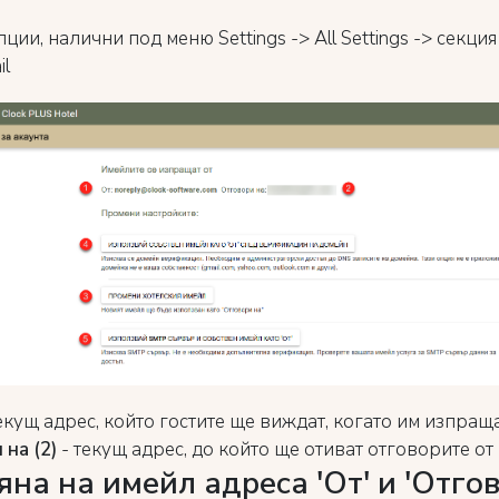
ции, налични под меню Settings -> All Settings -> секция 
il
екущ адрес, който гостите ще виждат, когато им изпращ
 на (2)
- текущ адрес, до който ще отиват отговорите от
на на имейл адреса 'От' и 'Отго