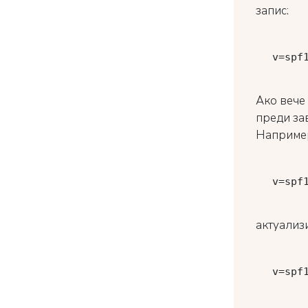
запис:
v
Ако вече
преди за
Например
v
актуализи
v