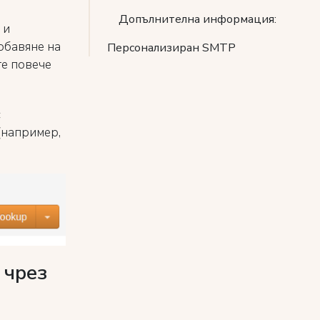
Допълнителна информация:
 и
обавяне на
Персонализиран SMTP
те повече
с
(например,
 чрез