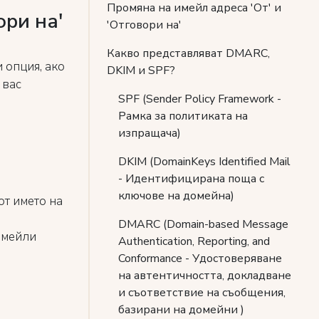
Промяна на имейл адреса 'От' и
ори на'
'Отговори на'
Какво представляват DMARC,
 опция, ако
DKIM и SPF?
 вас
SPF (Sender Policy Framework -
Рамка за политиката на
изпращача)
DKIM (DomainKeys Identified Mail
- Идентифицирана поща с
ключове на домейна)
т името на
DMARC (Domain-based Message
имейли
Authentication, Reporting, and
Conformance - Удостоверяване
на автентичността, докладване
и съответствие на съобщения,
базирани на домейни )