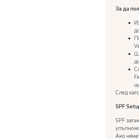
За да по
И
д
П
Ve
Щ
д
С
Fi
щ
След кат
SPF Setu
SPF запи
упълномо
Ако няма