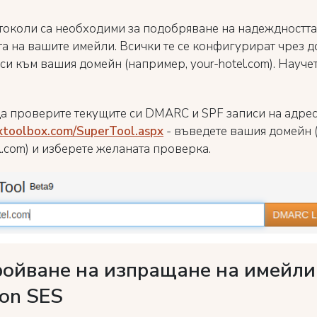
токоли са необходими за подобряване на надеждността
та на вашите имейли. Всички те се конфигурират чрез д
си към вашия домейн (например, your-hotel.com). Науче
а проверите текущите си DMARC и SPF записи на адре
mxtoolbox.com/SuperTool.aspx
- въведете вашия домейн 
l.com) и изберете желаната проверка.
ойване на изпращане на имейли
on SES