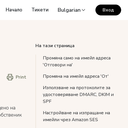
Начало
Тикети
Bulgarian
Вход
На тази страница
Промяна само на имейл адреса
'Отговори на'
Промяна на имейл адреса 'От'
Print
Използване на протоколите за
удостоверяване DMARC, DKIM и
SPF
дено на
Настройване на изпращане на
собственик
имейли чрез Amazon SES