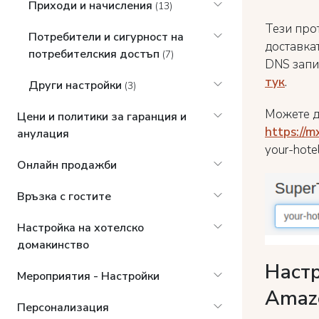
Приходи и начисления
(13)
Тези про
Потребители и сигурност на
доставка
потребителския достъп
(7)
DNS запи
тук
.
Други настройки
(3)
Можете д
Цени и политики за гаранция и
https://
анулация
your-hote
Онлайн продажби
Връзка с гостите
Настройка на хотелско
домакинство
Настр
Мероприятия - Настройки
Amaz
Персонализация