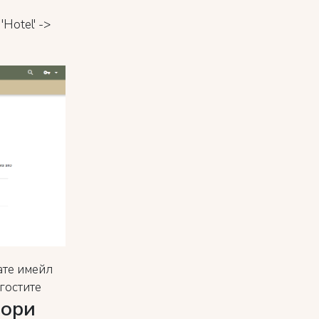
'Hotel' ->
ате имейл
 гостите
вори