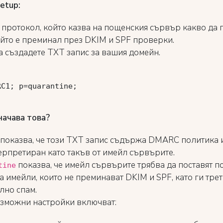
etup:
протокол, който казва на пощенския сървър какво да 
ойто е преминал през DKIM и SPF проверки.
а създадете TXT запис за вашия домейн.
RC1
; p=quarantine;
начава това?
показва, че този TXT запис съдържа DMARC политика и
ерпретиран като такъв от имейл сървърите.
показва, че имейл сървърите трябва да поставят п
tine
 имейли, които не преминават DKIM и SPF, като ги трет
лно спам.
зможни настройки включват: