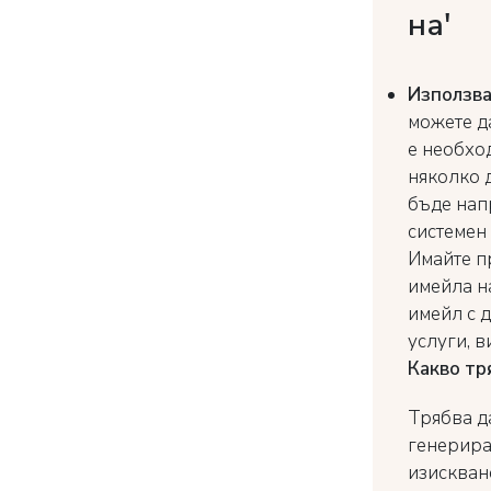
на'
Използва
можете да
е необхо
няколко 
бъде нап
системен 
Имайте п
имейла на
имейл с д
услуги, 
Какво тр
Трябва д
генерира
изисквано