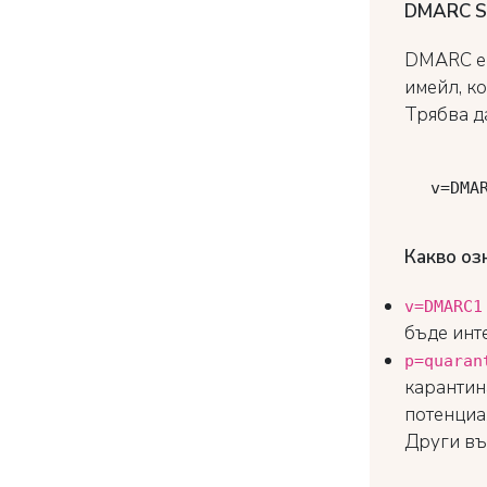
DMARC S
DMARC е 
имейл, к
Трябва д
v
=DMA
Какво оз
v=DMARC1
бъде инт
p=quaran
карантина
потенциа
Други въ