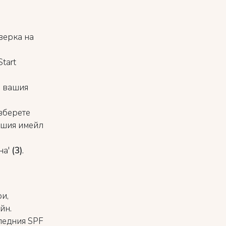
верка на
tart
м вашия
изберете
вашия имейл
на
'
(3)
.
и,
йн.
ледния SPF