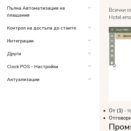
Пълна Автоматизация на
Всички оп
плащания
Hotel ema
Контрол на достъпа до стаите
Интеграции
Други
Clock POS - Настройки
Актуализации
От (1)
- т
Отговори
Промя