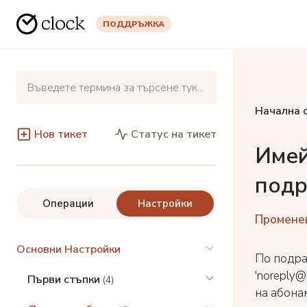
ПОДДРЪЖКА
Начална 
Нов тикет
Статус на тикет
Имей
подр
Операции
Настройки
Променен
Основни Настройки
По подра
'noreply@
Първи стъпки
(4)
на абонам