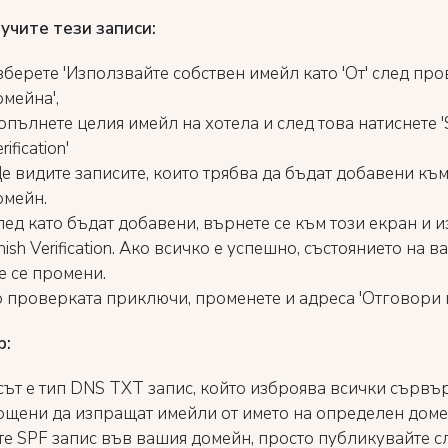
лучите тези записи:
зберете 'Използвайте собствен имейл като 'От' след про
омейна',
опълнете целия имейл на хотела и след това натиснете 'S
rification'
е видите записите, които трябва да бъдат добавени къ
омейн.
лед като бъдат добавени, върнете се към този екран и 
nish Verification. Ако всичко е успешно, състоянието на 
е се промени.
о проверката приключи, променете и адреса '
Отговори 
p:
сът е тип DNS TXT запис, който изброява всички сървър
щени да изпращат имейли от името на определен доме
те SPF запис във вашия домейн, просто публикувайте с