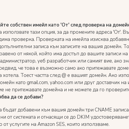
йте собствен имейл като 'От' след проверка на домейн
 използвате тази опция, за да промените адреса 'От'. В
дима проверка. Проверката на имейла изисква добавян
допълнителни записа към записите на вашия домейн. Т
равено от някой, който има достъп до вашите записи на
администратор, уеб разработчик или самият вие, ако зна
редвид, че това е възможно само ако притежавате доме
 хотела. Тоест частта след @ е вашият домейн. Ако изп
омейн като gmail.com, yahoo.com или друг доставчик на
вие не притежавате домейна и не можете да го проверит
ябва да се добави?
а бъдат добавени към вашия домейн три CNAME записа
ни от системата и отнасящи се до DKIM удостоверяванет
 от услугите на Amazon SES, които използваме.