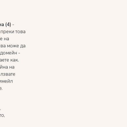
а (4)
-
ъпреки това
е на
ова може да
 домейн -
ете как.
йна на
олзвате
 имейл
е.
,
о,