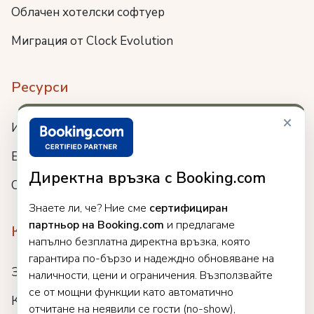
Облачен хотелски софтуер
Миграция от Clock Evolution
Ресурси
×
Интеграции
Блог
Директна връзка с Booking.com
Събития
Знаете ли, че? Ние сме
сертифициран
партньор на Booking.com
и предлагаме
Компания
напълно безплатна директна връзка, която
гарантира по-бързо и надеждно обновяване на
За нас
наличности, цени и ограничения. Възползвайте
се от мощни функции като автоматично
Кариери
отчитане на неявили се гости (no-show),