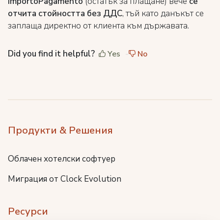
ImportoPagamento
(остатък за плащане) вече
се
отчита стойността без ДДС
, тъй като данъкът се
заплаща директно от клиента към държавата.
Did you find it helpful?
Yes
No
Продукти & Решения
Облачен хотелски софтуер
Миграция от Clock Evolution
Ресурси