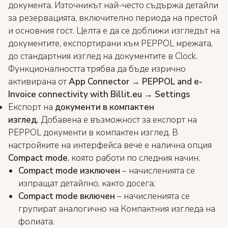
документа. Източникът най-често съдържа детайли
за резервацията, включително периода на престой
и основния гост. Целта е да се доближи изгледът на
документите, експортирани към PEPPOL мрежата,
до стандартния изглед на документите в Clock.
Функционалността трябва да бъде изрично
активирана от
App Connector → PEPPOL and e-
Invoice connectivity with Billit.eu → Settings
Експорт на
документи в компактен
изглед.
Добавена е възможност за експорт на
PEPPOL документи в компактен изглед. В
настройките на интерфейса вече е налична опция
Compact mode
, която работи по следния начин:
Compact mode изключен
– начисленията се
изпращат детайлно, както досега;
Compact mode включен
– начисленията се
групират аналогично на Компактния изгледа на
фолиата: