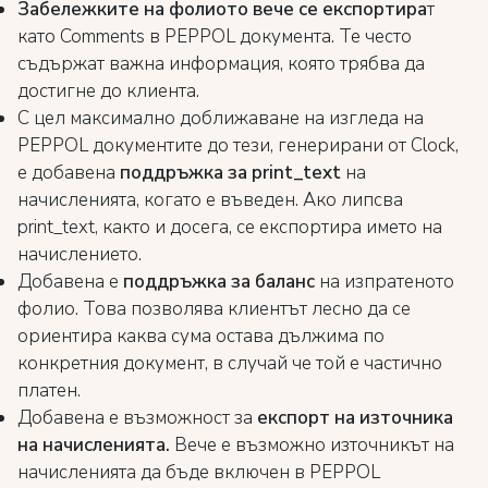
Забележките на фолиото вече се експортира
т
като Comments в PEPPOL документа. Те често
съдържат важна информация, която трябва да
достигне до клиента.
С цел максимално доближаване на изгледа на
PEPPOL документите до тези, генерирани от Clock,
е добавена
поддръжка за print_text
на
начисленията, когато е въведен. Ако липсва
print_text, както и досега, се експортира името на
начислението.
Добавена е
поддръжка за баланс
на изпратеното
фолио. Това позволява клиентът лесно да се
ориентира каква сума остава дължима по
конкретния документ, в случай че той е частично
платен.
Добавена е възможност за
експорт на източника
на начисленията.
Вече е възможно източникът на
начисленията да бъде включен в PEPPOL