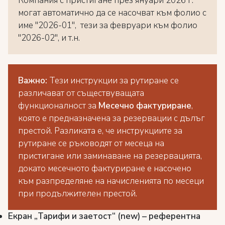
Компания с пристигане през януари 2026 г.
могат автоматично да се насочват към фолио с
име "2026-01", тези за февруари към фолио
"2026-02", и т.н.
Важно:
Тези инструкции за рутиране се
различават от съществуващата
функционалност за
Месечно фактуриране
,
която е предназначена за резервации с дълъг
престой. Разликата е, че инструкциите за
рутиране се ръководят от месеца на
пристигане или заминаване на резервацията,
докато месечното фактуриране е насочено
към разпределяне на начисленията по месеци
при продължителен престой.
Екран „Тарифи и заетост“ (new) – референтна