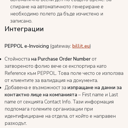
спиране на автоматичното генериране е
необходимо полето да бъде изчистено и
записано.
Интеграции
PEPPOL e-Invoicing
(gateway:
billit.eu
)
Стойността
н
а Purchase Order Number
от
затвореното фолио вече се експортира като
Reference към PEPPOL. Това поле често се използва
от клиентите за валидация на документа.
Добавена е възможност за
изпращане на данни за
контактно лице на компанията
– First name и Last
name от секцията Contact Info. Тази информация
подпомага големите организации при
идентифициране на отдела, от който е направен
разходът.