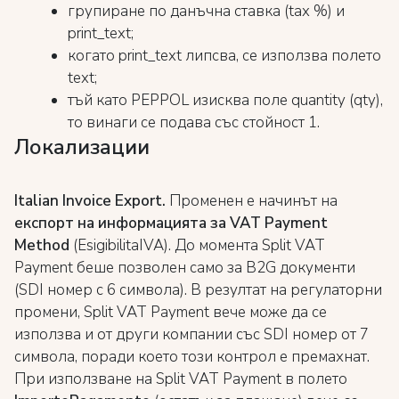
групиране по данъчна ставка (tax %) и
print_text;
когато print_text липсва, се използва полето
text;
тъй като PEPPOL изисква поле quantity (qty),
то винаги се подава със стойност 1.
Локализации
Italian Invoice Export.
Променен е начинът на
експорт на информацията за VAT Payment
Method
(EsigibilitaIVA). До момента Split VAT
Payment беше позволен само за B2G документи
(SDI номер с 6 символа). В резултат на регулаторни
промени, Split VAT Payment вече може да се
използва и от други компании със SDI номер от 7
символа, поради което този контрол е премахнат.
При използване на Split VAT Payment в полето