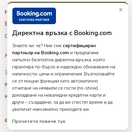
×
Интеграции
Блог
Директна връзка с Booking.com
Събития
Знаете ли, че? Ние сме
сертифициран
партньор на Booking.com
и предлагаме
Компания
напълно безплатна директна връзка, която
гарантира по-бързо и надеждно обновяване на
За нас
наличности, цени и ограничения. Възползвайте
се от мощни функции като автоматично
Кариери
отчитане на неявили се гости (no-show),
докладване на невалидни кредитни карти и
Клиенти
други – създадени, за да ви спестят време и да
увеличат максимално приходите ви.
© 2025 Clock. Всички права запазени.
Прочетете повече тук