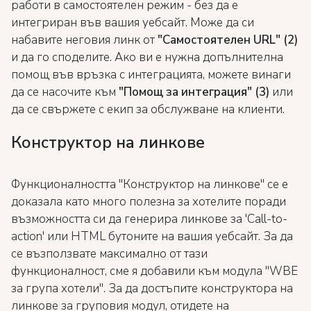
работи в самостоятелен режим - без да е
интегриран във вашия уебсайт. Може да си
набавите неговия линк от
"Самостоятелен URL" (2)
и да го споделите. Ако ви е нужна допълнителна
помощ във връзка с интеграцията, можете винаги
да се насочите към
"Помощ за интеграция" (3)
или
да се свържете с екип за обслужване на клиенти.
Конструктор на линкове
Функционалността "Конструктор на линкове" се е
доказала като много полезна за хотелите поради
възможността си да генерира линкове за 'Call-to-
action' или HTML бутоните на вашия уебсайт. За да
се възползвате максимално от тази
функционалност, сме я добавили към модула "WBE
за група хотели". За да достъпите конструктора на
линкове за груповия модул, отидете на