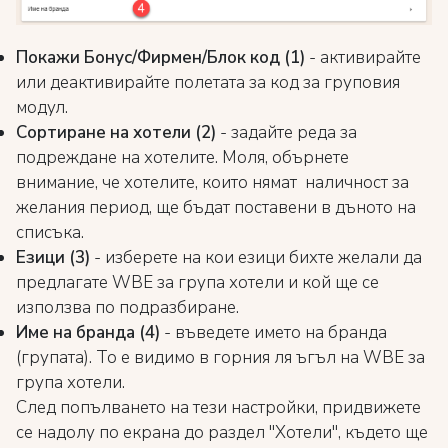
Покажи Бонус/Фирмен/Блок код (1)
- активирайте
или деактивирайте полетата за код за груповия
модул.
Сортиране на хотели (2)
- задайте реда за
подреждане на хотелите. Моля, обърнете
внимание, че хотелите, които нямат наличност за
желания период, ще бъдат поставени в дъното на
списъка.
Езици (3)
- изберете на кои езици бихте желали да
предлагате WBE за група хотели и кой ще се
използва по подразбиране.
Име на бранда (4)
- въведете името на бранда
(групата). То е видимо в горния ля ъгъл на WBE за
група хотели.
След попълването на тези настройки, придвижете
се надолу по екрана до раздел "Хотели", където ще