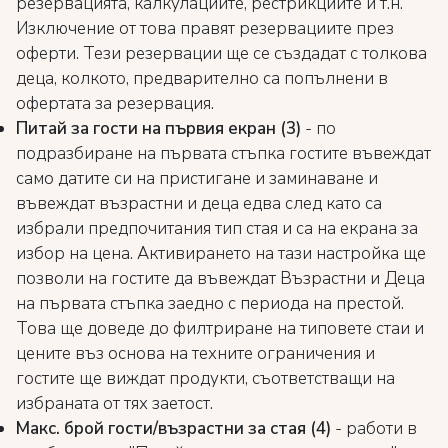
резервацията, калкулациите, рестрикциите и т.н.
Изключение от това правят резервациите през
оферти. Тези резервации ще се създадат с толкова
деца, колкото, предварително са попълнени в
офертата за резервация.
Питай за гости на първия екран (3)
- по
подразбиране на първата стъпка гостите въвеждат
само датите си на пристигане и заминаване и
въвеждат възрастни и деца едва след като са
избрали предпочитания тип стая и са на екрана за
избор на цена. Активирането на тази настройка ще
позволи на гостите да въвеждат Възрастни и Деца
на първата стъпка заедно с периода на престой.
Това ще доведе до филтриране на типовете стаи и
цените въз основа на техните ограничения и
гостите ще виждат продукти, съответстващи на
избраната от тях заетост.
Макс. брой гости/възрастни за стая (4)
- работи в