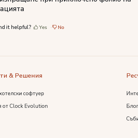
вацията
nd it helpful?
Yes
No
ти & Решения
Рес
хотелски софтуер
Инт
 от Clock Evolution
Бло
Съб