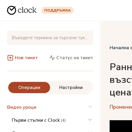
ПОДДРЪЖКА
Начална 
Нов тикет
Статус на тикет
Ранн
възс
Операции
Настройки
цена
Променен
Видео уроци
Първи стъпки с Clock
(4)