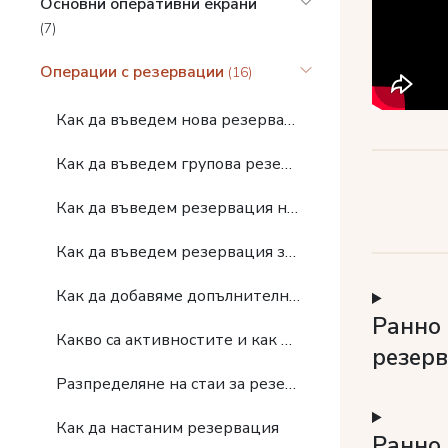
Основни оперативни екрани
(7)
Операции с резервации
(16)
Как да въведем нова резервация
Как да въведем групова резервация
Как да въведем резервация на Kомпания
Как да въведем резервация за Мероприятие или Блок
Как да добавяме допълнителни услуги при създаване на резервации
Ранно 
Какво са активностите и как да ги резервираме
резер
Разпределяне на стаи за резервациите
Как да настаним резервация
Ранно