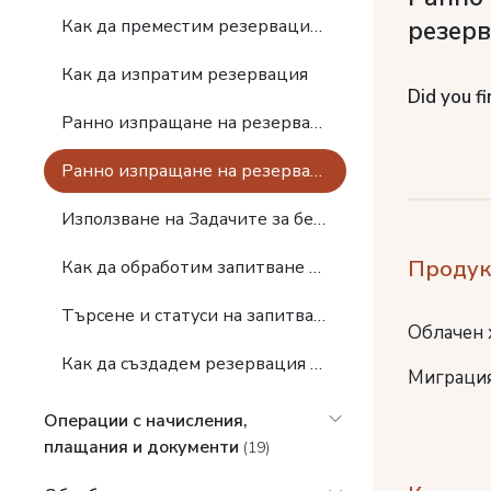
резер
Как да преместим резервация в друга стая
Как да изпратим резервация
Did you fi
Ранно изпращане на резервация, без възстановяване на разликата в цената
Ранно изпращане на резервация, с възстановяване на разликата в цената
Използване на Задачите за бележки и напомняния
Продук
Как да обработим запитване за резервация и да изпратим отговор на клиента
Търсене и статуси на запитванията, списък чакащи
Облачен 
Как да създадем резервация на база запитване за резервация
Миграция
Операции с начисления,
плащания и документи
(19)