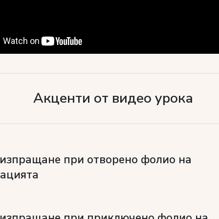
Акценти от видео урока
изпращане при отворено фолио на
вацията
 изпращане при приключено фолио на