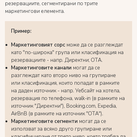
резервациите, сегментирани по трите
маркетингови елемента.
Пример:
Маркетинговият сорс
може да се разглеждат
като "по-широка" група или класификация на
резервациите - напр. Директни; OTA.
Маркетинговите канали
могат да се
разглеждат като второ ниво на групиране
или класификация, които попадат в рамките
на даден източник - напр. Уебсайт на хотела,
резервация по телефона, walk-in (в рамките на
източник "Директни"), Booking.com, Expedia,
AirBnB (в рамките на източник "OTA").
Маркетинговите сегменти
могат да се
използват за всяко друго групиране или
класифициране от трето ниво, което трябва да