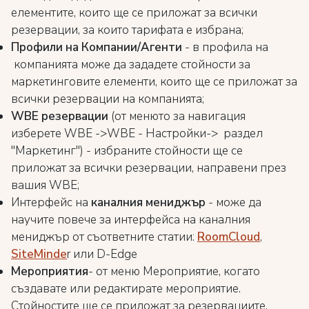
елементите, които ще се приложат за всички
резервации, за които тарифата е избрана;
Профили на Компании/Агенти
- в профила на
компанията може да зададете стойности за
маркетинговите елементи, които ще се приложат за
всички резервации на компанията;
WBE резервации
(от менюто за навигация
изберете WBE ->WBE - Настройки-> раздел
"Маркетинг") - избраните стойности ще се
приложат за всички резервации, направени през
вашия WBE;
Интерфейс на
каналния мениджър
- може да
научите повече за интерфейса на каналния
мениджър от съответните статии:
RoomCloud
,
SiteMinde
r или
D-Edge
Мероприятия
- от меню Мероприятие, когато
създавате или редактирате мероприятие.
Стойностите ще се приложат за резервациите,