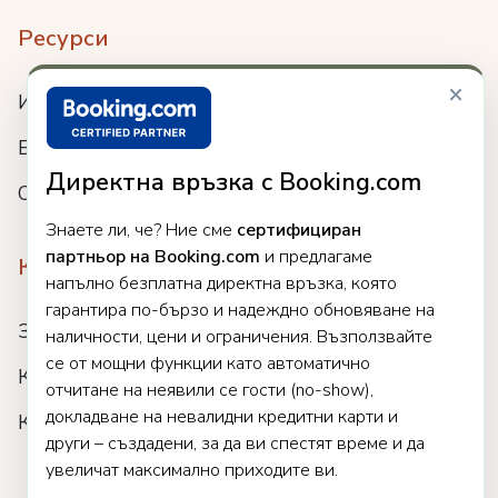
Ресурси
×
Интеграции
Блог
Директна връзка с Booking.com
Събития
Знаете ли, че? Ние сме
сертифициран
партньор на Booking.com
и предлагаме
Компания
напълно безплатна директна връзка, която
гарантира по-бързо и надеждно обновяване на
За нас
наличности, цени и ограничения. Възползвайте
се от мощни функции като автоматично
Кариери
отчитане на неявили се гости (no-show),
докладване на невалидни кредитни карти и
Клиенти
други – създадени, за да ви спестят време и да
увеличат максимално приходите ви.