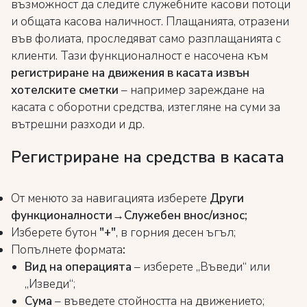
възможност да следите служебните касови потоци
и общата касова наличност. Плащанията, отразени
във фолиата, проследяват само разплащанията с
клиенти. Тази функционалност е насочена към
регистриране на движения в касата извън
хотелските сметки
– например зареждане на
касата с оборотни средства, изтегляне на суми за
вътрешни разходи и др.
Регистриране на средства в касата
От менюто за навигацията изберете
Други
функционалности→Служебен внос/износ;
Изберете бутон
"+"
, в горния десен ъгъл;
Попълнете формата
:
Вид на операцията
– изберете „Въведи“ или
„Изведи“;
Сума
– въведете стойността на движението;