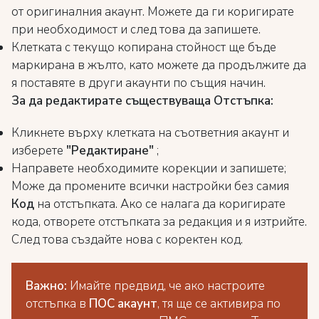
от оригиналния акаунт. Можете да ги коригирате
при необходимост и след това да запишете.
Клетката с текущо копирана стойност ще бъде
маркирана в жълто, като можете да продължите да
я поставяте в други акаунти по същия начин.
За да редактирате съществуваща Отстъпка:
Кликнете върху клетката на съответния акаунт и
изберете
"Редактиране"
;
Направете необходимите корекции и запишете;
Може да промените всички настройки без самия
Код
на отстъпката. Ако се налага да коригирате
кода, отворете отстъпката за редакция и я изтрийте.
След това създайте нова с коректен код.
Важно:
Имайте предвид, че ако настроите
отстъпка в
ПОС акаунт
, тя ще се активира по