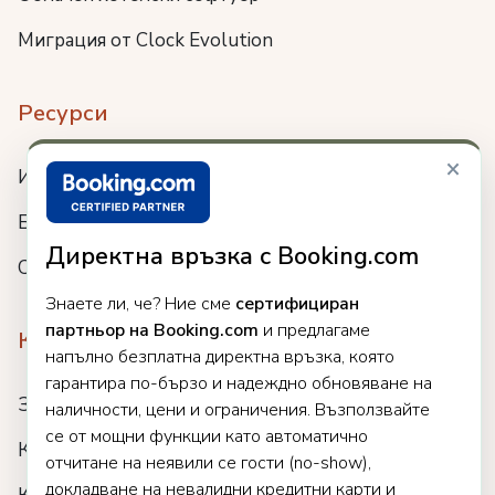
Миграция от Clock Evolution
Ресурси
×
Интеграции
Блог
Директна връзка с Booking.com
Събития
Знаете ли, че? Ние сме
сертифициран
партньор на Booking.com
и предлагаме
Компания
напълно безплатна директна връзка, която
гарантира по-бързо и надеждно обновяване на
За нас
наличности, цени и ограничения. Възползвайте
се от мощни функции като автоматично
Кариери
отчитане на неявили се гости (no-show),
докладване на невалидни кредитни карти и