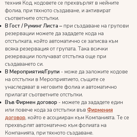
техния Код, кодовете се прехвърлят в нейните
фолиа, при тяхното създаване, и активират
съответните отстъпки.
В Гост / Руминг Листа –
при създаване на групови
резервации можете да зададете кода на
отстъпката, който автоматично се записва към
всяка резервация от групата. Така всички
резервации получават отстъпка още при
създаването си.
В Мероприятия/Групи
- може да заложите кодове
на отстъпки в Мероприятието, същите се
унаследяват в неговите фолиа и автоматично
прилагат съответните отстъпки.
Във Фирмен договор
- можете да зададете един
или повече кода за отстъпки във
Фирмения
договор
, който е асоцииран към Компанията. Те се
прехвърлят автоматично към фолиата на
Компанията, при тяхното създаване.