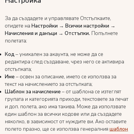
Настройка
За да създадете и управлявате Отстъпкаите,
отидете на
Настройки → Всички настройки →
Начисления и данъци → Отстъпки.
Попълнете
полетата:
Код
– уникален за акаунта, не може да се
редактира след създаване, чрез него се активира
отстъпката;
Име
– oсвен за описание, името се използва за
текст на начислението за отстъпката;
Шаблон за начисление
– от шаблона се изтеглят
групата и категорията приходи, текстовете за печат
и доп. полета, ако има такива. Може да използвате
един шаблон за всички кодове или да създадете
няколко, в зависимост от нуждите ви. Ако оставите
полето празно, ще се използва генералния
шаблон