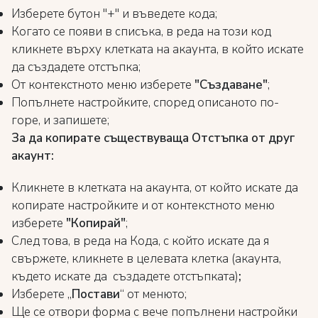
Изберете бутон "+" и въведете кода;
Когато се появи в списъка, в реда на този код
кликнете върху клетката на акаунта, в който искате
да създадете отстъпка;
От контекстното меню изберете
"Създаване"
;
Попълнете настройките, според описаното по-
горе, и запишете;
За да копирате съществуваща Отстъпка от друг
акаунт:
Кликнете в клетката на акаунта, от който искате да
копирате настройките и от контекстното меню
изберете
"Копирай"
;
След това, в реда на Кода, с който искате да я
свържете, кликнете в целевата клетка (акаунта,
където искате да създадете отстъпката)
;
Изберете „
Постави
“ от менюто;
Ще се отвори форма с вече попълнени настройки