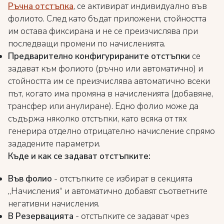
Ръчна отстъпка
, се активират индивидуално във
фолиото. След като бъдат приложени, стойността
им остава фиксирана и не се преизчислява при
последващи промени по начисленията.
Предварително конфигурираните отстъпки
се
задават към фолиото (ръчно или автоматично) и
стойността им се преизчислява автоматично всеки
път, когато има промяна в начисленията (добавяне,
трансфер или анулиране). Едно фолио може да
съдържа няколко отстъпки, като всяка от тях
генерира отделно отрицателно начисление спрямо
зададените параметри.
Къде и как се задават отстъпките:
Във фолио
- отстъпките се избират в секцията
„Начисления“ и автоматично добавят съответните
негативни начисления.
В Резервацията
- отстъпките се задават чрез