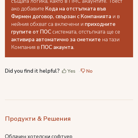
същата логика, както в ПМС акаунтите. Тоест
ако добавите
К
ода на отстъпката във
Фирмен договор, свързан с Компанията
и в
нейния обхват са включени и
приходните
групите от ПОС
системата, отстъпката ще се
активира автоматично за сметките
на тази
Компания в
ПОС акаунта
.
Did you find it helpful?
Yes
No
Продукти & Решения
Облачен хотелски софтуер