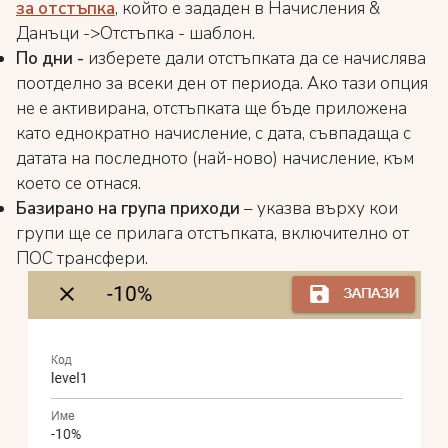
за отстъпка
, който е зададен в Начисления &
Данъци ->Отстъпка - шаблон.
По дни -
изберете дали отстъпката да се начислява
поотделно за всеки ден от периода. Ако тази опция
не е активирана, отстъпката ще бъде приложена
като еднократно начисление, с дата, съвпадаща с
датата на последното (най-ново) начисление, към
което се отнася.
Базирано на група приходи
– указва върху кои
групи ще се прилага отстъпката, включително от
ПОС трансфери.