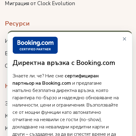
Миграция от Clock Evolution
Ресурси
×
Интеграции
Блог
Директна връзка с Booking.com
Събития
Знаете ли, че? Ние сме
сертифициран
партньор на Booking.com
и предлагаме
Компания
напълно безплатна директна връзка, която
гарантира по-бързо и надеждно обновяване на
За нас
наличности, цени и ограничения. Възползвайте
се от мощни функции като автоматично
Кариери
отчитане на неявили се гости (no-show),
докладване на невалидни кредитни карти и
Клиенти
други – създадени, за да ви спестят време и да