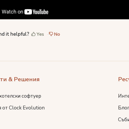
nd it helpful?
Yes
No
ти & Решения
Рес
хотелски софтуер
Инт
 от Clock Evolution
Бло
Съб