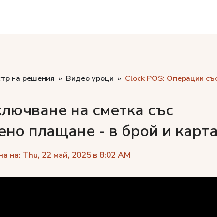
стр на решения
Видео уроци
Clock POS: Операции съ
лючване на сметка със
ено плащане - в брой и карт
 на: Thu, 22 май, 2025 в 8:02 AM