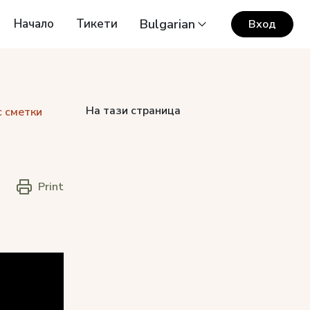
Начало
Тикети
Bulgarian
Вход
На тази страница
с сметки
а
Print