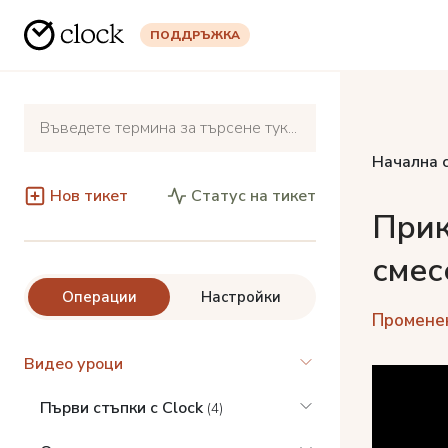
ПОДДРЪЖКА
Начална 
Нов тикет
Статус на тикет
Прик
смес
Операции
Настройки
Променена
Видео уроци
Първи стъпки с Clock
(4)