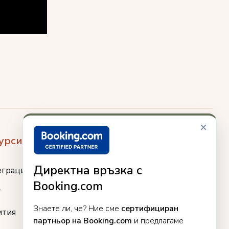
×
урси
Директна връзка с
еграции
Booking.com
г
Знаете ли, че? Ние сме
сертифициран
ития
партньор на Booking.com
и предлагаме