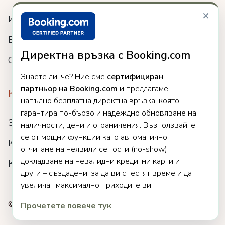
×
Интеграции
Блог
Директна връзка с Booking.com
Събития
Знаете ли, че? Ние сме
сертифициран
партньор на Booking.com
и предлагаме
Компания
напълно безплатна директна връзка, която
гарантира по-бързо и надеждно обновяване на
За нас
наличности, цени и ограничения. Възползвайте
се от мощни функции като автоматично
Кариери
отчитане на неявили се гости (no-show),
докладване на невалидни кредитни карти и
Клиенти
други – създадени, за да ви спестят време и да
увеличат максимално приходите ви.
© 2025 Clock. Всички права запазени.
Прочетете повече тук