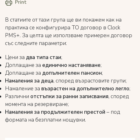
Print
В статиите от тази група ще ви покажем как на
практика се конфигурира ТО договор в Clock
PMS+. За целта ще използваме примерен договор
със следните параметри:
Цени за
два типа стаи
;
Доплащане за
единично настаняване
;
Доплащане за
допълнителен пансион
;
Намаления за деца
, според възрастовите групи;
Намаление за
възрастен на допълнително легло
;
Различни
отстъпки за ранни записвания
, според
момента на резервиране;
Намаления за продължителен престой
– под
формата на безплатни нощувки.