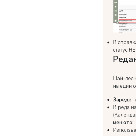
В справк
статус
НЕ 
Редак
Най-лесн
на един 
Заредет
В реда на
(Календар
менюто
;
Използва