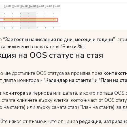
а
“Заетост и начисления по дни, месеци и години”
стаи
са включени
в показателя
“Заети %”.
ция на OOS статус на стая
о ще достъпите OOS статуса за промяна през
контекст
от двата монитора -
"Календар на стаите" и "План на ста
е монитора
за периода или датата, в която попада OOS с
 стаята кликнете върху клетка, която е част от OOS стат
 на стаите) или върху самата стая (План на стаите), за д
йте някоя от възможните опции за
редакция, изтриван