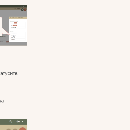
атусите.
за