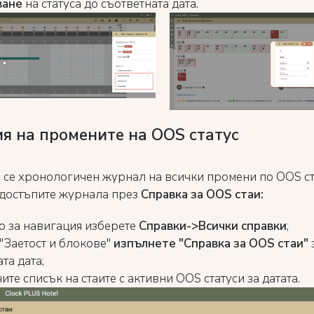
ване
на статуса до съответната дата.
я на промените на OOS статус
се хронологичен журнал на всички промени по OOS ст
достъпите журнала през
Справка за OOS стаи:
о за навигация изберете
Справки->Всички справки
;
 "Заетост и блокове"
изпълнете "Справка за OOS стаи"
та дата;
те списък на стаите с активни OOS статуси за датата.