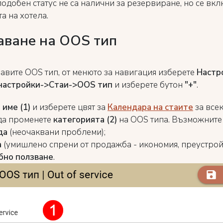
подобен статус не са налични за резервиране, но се вкл
а на хотела.
аване на OOS тип
бавите OOS тип, от менюто за навигация изберете
Настр
настройки->Стаи->OOS тип
и изберете бутон
"+"
.
е
име (1)
и изберете цвят за
Календара на стаите
за всек
а променете
категорията (2)
на OOS типа. Възможните 
да
(неочаквани проблеми);
а
(умишлено спрени от продажба - икономия, преустрой
бно ползване
.