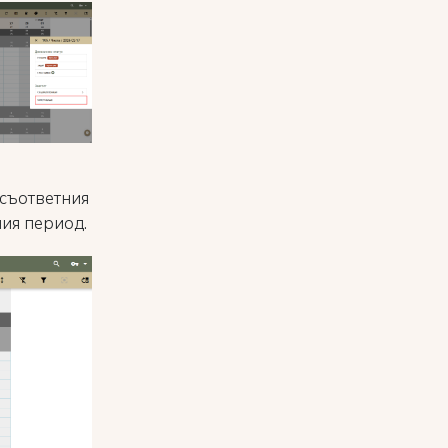
 съответния
ния период.