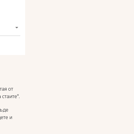
тая от
а стаите".
бъде
ете и