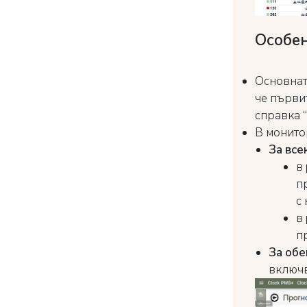
Особе
Основната
че първи
справка “
В монит
За все
в
п
с
в
п
За обе
включв