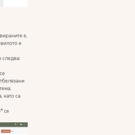
вираните е,
авилото е
о следва:
се
отбелязани
тема;
 като са
"
се