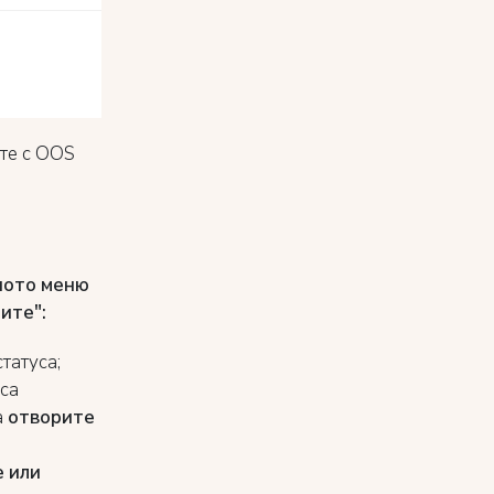
те с OOS
ното меню
ите":
татуса;
уса
а
отворите
е или