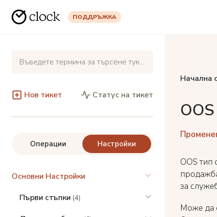
ПОДДРЪЖКА
Начална 
Нов тикет
Статус на тикет
OOS 
Променен
Операции
Настройки
OOS тип с
продажба
Основни Настройки
за служеб
Първи стъпки
(4)
Може да 