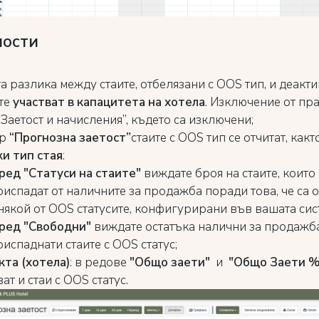
ности
 разлика между стаите, отбелязани с OOS тип, и деакти
те
участват в капацитета на хотела
. Изключение от пр
Заетост и начисления”, където са изключени;
ор
“Прогнозна заетост”
стаите с OOS тип се отчитат, какт
ки тип стая
:
ред "Статуси на стаите"
виждате броя на стаите, които 
риспадат от наличните за продажба поради това, че са 
 някой от OOS статусите, конфигурирани във вашата сис
ред "Свободни"
виждате остатъка налични за продажба,
риспаднати стаите с OOS статус;
кта (хотела)
: в редове
"Общо заети"
и
"Общо Заети %
ат и стаи с OOS статус.