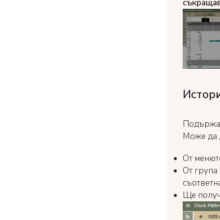
съкраща
Истори
Подържа 
Може да 
От менют
От група
съответна
Ще получи