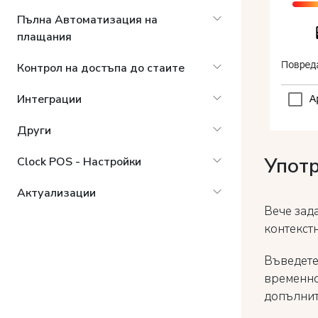
Пълна Автоматизация на
плащания
Контрол на достъпа до стаите
Интеграции
Други
Упот
Clock POS - Настройки
Актуализации
Вече зада
контекст
Въведете
временно
допълнит