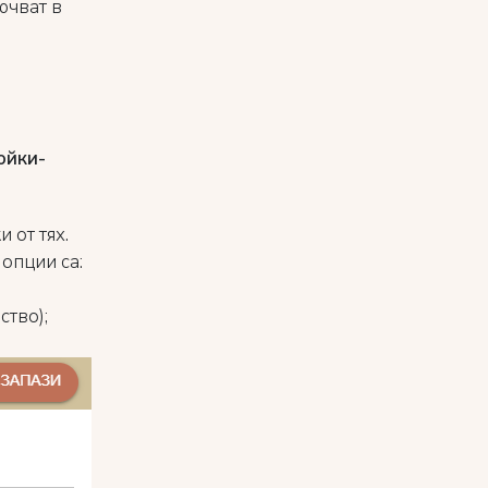
ючват в
ойки-
и от тях.
опции са:
ство);