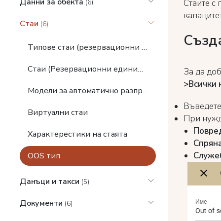
Данни за обекта
Стаите с 
(6)
капацитет
Стаи
(6)
Създ
Типове стаи (резервационни единици)
Стаи (Резервационни единици)
За да до
>Всички 
Модели за автоматично разпределение на стаи
Въведет
Виртуални стаи
При нужд
Повре
Характерестики на стаята
Спрян
Служе
OOS тип
Данъци и такси
(5)
Документи
(6)