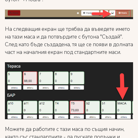
На следващия екран ще трябва да въведете името
на тази маса и да потвърдите с бутона "Създай".
След като бъде създадена, тя ще се появи в долната
част на началния екран под стандартните маси.
Можете да работите с тази маса по същия начин,
както със стандартните - да пускате поръчки и