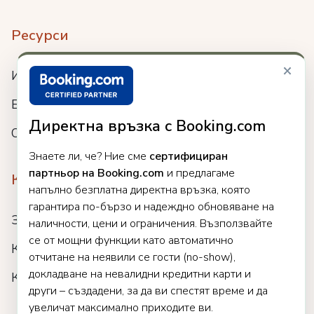
Ресурси
×
Интеграции
Блог
Директна връзка с Booking.com
Събития
Знаете ли, че? Ние сме
сертифициран
партньор на Booking.com
и предлагаме
Компания
напълно безплатна директна връзка, която
гарантира по-бързо и надеждно обновяване на
За нас
наличности, цени и ограничения. Възползвайте
се от мощни функции като автоматично
Кариери
отчитане на неявили се гости (no-show),
докладване на невалидни кредитни карти и
Клиенти
други – създадени, за да ви спестят време и да
увеличат максимално приходите ви.