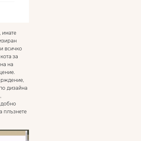
, имате
изиран
 и всичко
кота за
на на
щение.
ърждение,
по дизайна
,
 удобно
да плъзнете