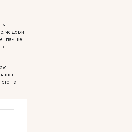
 за
е, че дори
 , пак ще
 се
със
 вашето
нето на