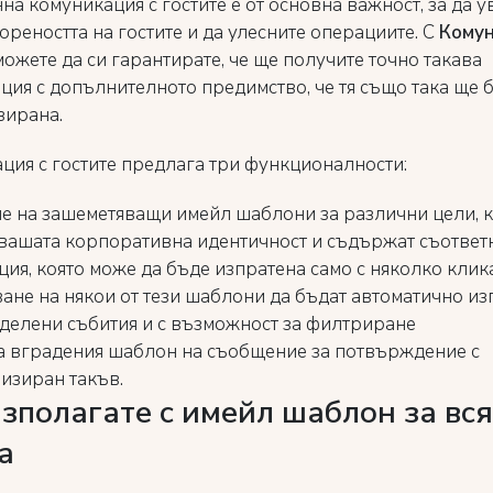
на комуникация с гостите е от основна важност, за да 
ореността на гостите и да улесните операциите. С
Комун
можете да си гарантирате, че ще получите точно такава
ция с допълнителното предимство, че тя също така ще 
зирана.
ция с гостите предлага три функционалности:
е на зашеметяващи имейл шаблони за различни цели, к
 вашата корпоративна идентичност и съдържат съответ
ия, която може да бъде изпратена само с няколко клика
ане на някои от тези шаблони да бъдат автоматично и
делени събития и с възможност за филтриране
а вградения шаблон на съобщение за потвърждение с
изиран такъв.
зполагате с имейл шаблон за вс
а