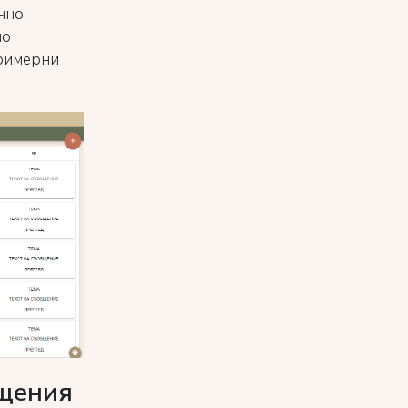
очно
но
римерни
бщения