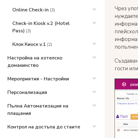
Чрез упо
Online Check-in
(3)
нуждаете
Check-in Kiosk v.2 (Hotel
информац
Pass)
плейсхол
(3)
информац
Клок Киоск v.1
(2)
попълнен
Настройка на хотелско
Създаван
домакинство
гости или
Мероприятия - Настройки
Персонализация
Пълна Автоматизация на
плащания
Контрол на достъпа до стаите