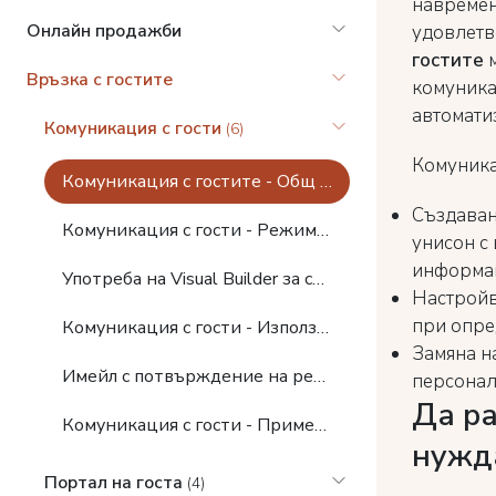
навремен
Онлайн продажби
удовлетв
гостите
Връзка с гостите
комуника
автомати
Комуникация с гости
(6)
Комуника
Комуникация с гостите - Общ преглед
Създаван
Комуникация с гости - Режими и филтри за автоматични съобщения
унисон с
информац
Употреба на Visual Builder за създаване на впечатляващи имейли
Настройв
при опре
Комуникация с гости - Използване на имейл за потвърждение с персонализиран дизайн
Замяна н
Имейл с потвърждение на резервация
персонал
Да ра
Комуникация с гости - Примери
нужд
Портал на госта
(4)