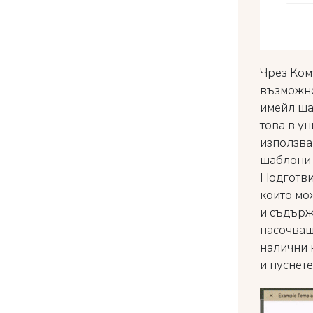
Чрез Кому
възможно
имейл ша
това в ун
използва
шаблони 
Подготви
които мо
и съдърж
насочващи
налични к
и пуснете