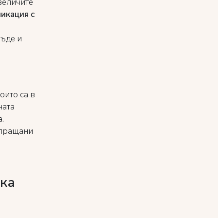
увеличите
икация с
бъде и
оито са в
ната
.
зпращани
яка