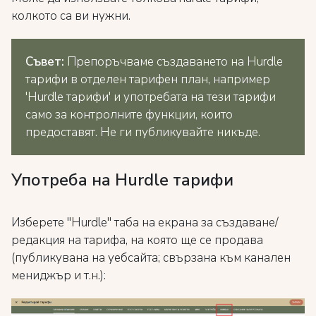
колкото са ви нужни.
Съвет:
Препоръчваме създаването на Hurdle
тарифи в отделен тарифен план, например
'Hurdle тарифи' и употребата на тези тарифи
само за контролните функции, които
предоставят. Не ги публикувайте никъде.
Употреба на Hurdle тарифи
Изберете "Hurdle" таба на екрана за създаване/
редакция на тарифа, на която ще се продава
(публикувана на уебсайта; свързана към канален
мениджър и т.н.):