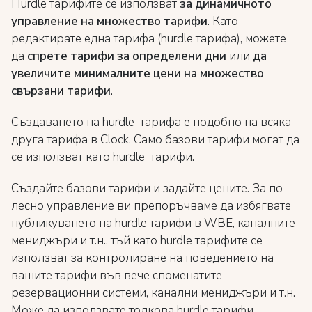
Hurdle тарифите се използват
за динамичното
управление на множество тарифи
. Като
редактирате една тарифа (hurdle тарифа), можете
да
спрете тарифи за определени дни
или
да
увеличите минималните цени на множество
свързани тарифи
.
Създаването на hurdle тарифа е подобно на всяка
друга тарифа в Clock. Само базови тарифи могат да
се използват като hurdle тарифи.
Създайте базови тарифи и задайте цените. За по-
лесно управление ви препоръчваме да избягвате
публикуването на hurdle тарифи в WBE, каналните
мениджъри и т.н., тъй като hurdle тарифите се
използват за контролиране на поведението на
вашите тарифи във вече споменатите
резервационни системи, канални мениджъри и т.н.
Може да използвате толкова hurdle тарифи,