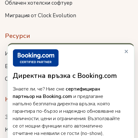
Облачен хотелски софтуер
Миграция от Clock Evolution
Ресурси
×
Интеграции
Блог
Директна връзка с Booking.com
Събития
Знаете ли, че? Ние сме
сертифициран
партньор на Booking.com
и предлагаме
Компания
напълно безплатна директна връзка, която
гарантира по-бързо и надеждно обновяване на
За нас
наличности, цени и ограничения. Възползвайте
се от мощни функции като автоматично
Кариери
отчитане на неявили се гости (no-show),