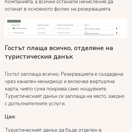
Компанията, а всички останали начисления да
останат в основното фолио на резервацията.
Гостът плаща всичко, отделяне на
туристическия данък
Гостът заплаща всичко. Резервацията е създадена
чрез канален мениджър и включва виртуална
карта, чиято сума покрива само нощувките.
Туристическият данък се заплаща на място, заедно
с допълнителните услуги.
Цел:
Туристическият данък да бъде отделен в