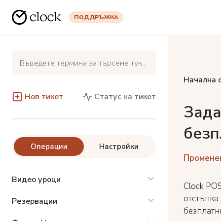
ПОДДРЪЖКА
Начална 
Нов тикет
Статус на тикет
Зада
безп
Операции
Настройки
Променен
Видео уроци
Clock PO
отстъпка
Резервации
безплатн