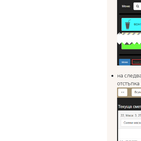
на следв
отстъпка