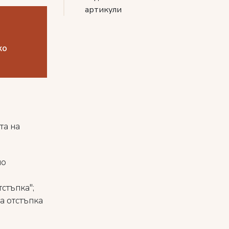
артикули
ко
та на
но
тстъпка";
а отстъпка