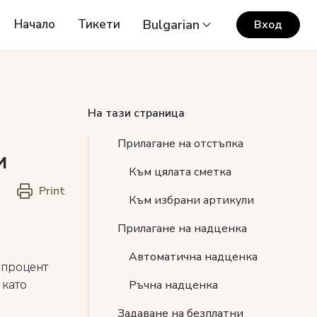
Начало
Тикети
Bulgarian
Вход
На тази страница
Прилагане на отстъпка
и
Към цялата сметка
Print
Към избрани артикули
Прилагане на надценка
Автоматична надценка
 процент
 като
Ръчна надценка
Задаване на безплатни