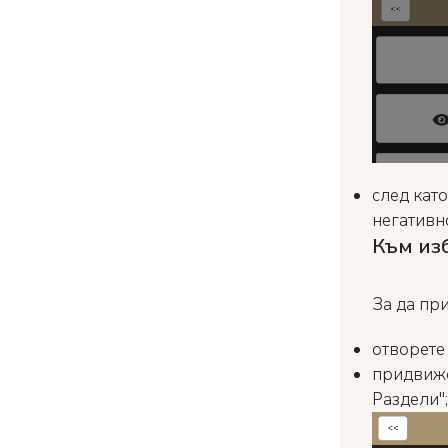
след като
негативн
Към из
За да пр
отворете 
придвиже
Раздели";