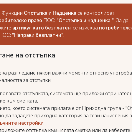
:
Функции
Отстъпка и Надценка
се контролират
ребителско право
ПОС
: "Отстъпка и надценка "
. За да
ежите
артикул като безплатен
, се изисква
потребителс
ПОС
: "Направи безплатни"
.
ане на отстъпка
ека разгледаме някои важни моменти относно употреба
алността за отстъпки:
зползвате отстъпката, системата ще приложи отрицател
ие към сметката;
ето, което системата прилага е от Приходна група - "О
о да зададете приходна категория за тези начисления з
ъчните настройки
;
приложите отстъпка към цялата сметка или да изберете