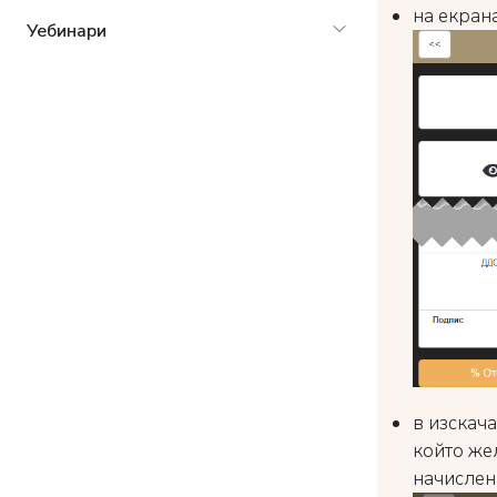
на екрана
Уебинари
в изскач
който же
начислен