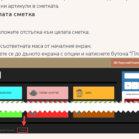
ни артикули в сметката.
лата сметка
иложите отстъпка към цялата сметка:
съответната маса от началния екран;
е се до дъното екрана с опции и натиснете бутона "Пла