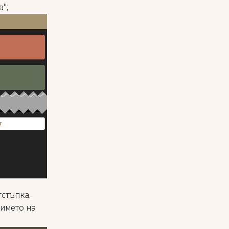
";
тстъпка,
 името на