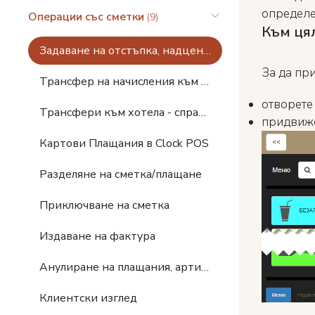
определе
Операции със сметки
(9)
Към ця
Задаване на отстъпка, надценка и безплатни артикули
За да пр
Трансфер на начисления към Clock PMS+
отворете 
Трансфери към хотела - справки
придвижет
Картови Плащания в Clock POS
Разделяне на сметка/плащане
Приключване на сметка
Издаване на фактура
Анулиране на плащания, артикули и сметки
Клиентски изглед