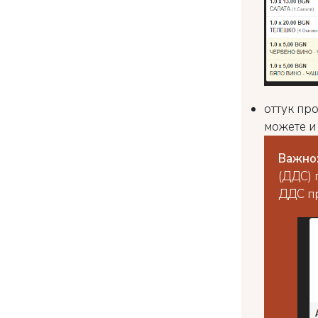
оттук про
можете и
Важно
(ДДС) 
ДДС пр