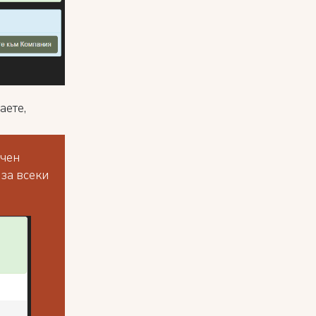
аете,
ъчен
 за всеки