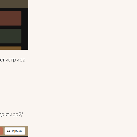
регистрира
дактирай/