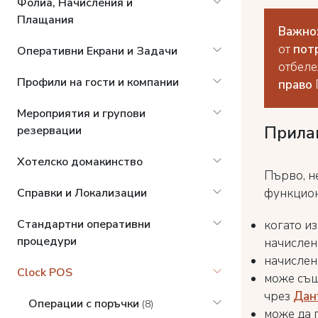
Фолиа, Начисления и
Плащания
Важно
от
пот
Оперативни Екрани и Задачи
отбел
Профили на гости и компании
право
Мероприятия и групови
Прилаг
резервации
Хотелско домакинство
Първо, н
функцион
Справки и Локализации
Стандартни оперативни
когато и
процедури
начислен
начислени
Clock POS
може същ
чрез
Дан
Операции с поръчки
(8)
може да 