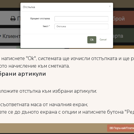
 натиснете "Ok", системата ще изчисли отстъпката и ще 
ото начисление към сметката.
брани артикули
иложите отстъпка към избрани артикули:
съответната маса от началния екран;
те се до дъното екрана с опции и натиснете бутона "Ре