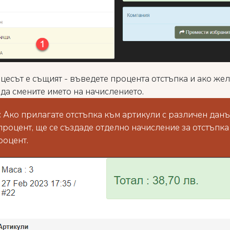
цесът е същият - въведете процента отстъпка и ако жел
 да смените името на начислението.
:
Ако прилагате отстъпка към артикули с различен дан
процент, ще се създаде отделно начисление за отстъпка
оцент.